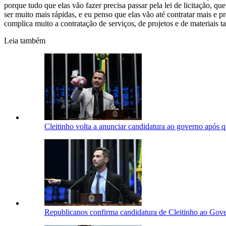
porque tudo que elas vão fazer precisa passar pela lei de licitação, q
ser muito mais rápidas, e eu penso que elas vão até contratar mais e 
complica muito a contratação de serviços, de projetos e de materiais 
Leia também
Cleitinho volta a anunciar candidatura ao governo após
Republicanos confirma candidatura de Cleitinho ao Gov