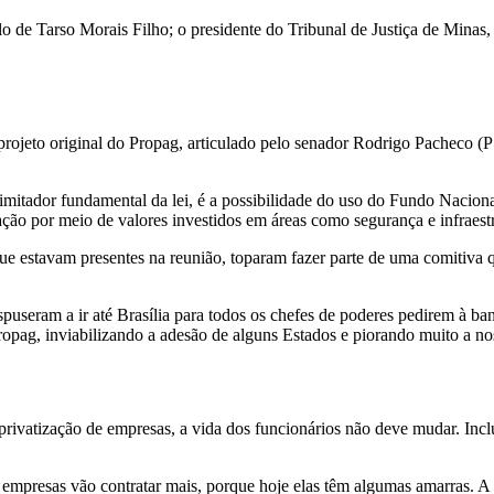
ulo de Tarso Morais Filho; o presidente do Tribunal de Justiça de Mina
projeto original do Propag, articulado pelo senador Rodrigo Pacheco (
tador fundamental da lei, é a possibilidade do uso do Fundo Nacion
ção por meio de valores investidos em áreas como segurança e infraestr
ue estavam presentes na reunião, toparam fazer parte de uma comitiva 
puseram a ir até Brasília para todos os chefes de poderes pedirem à b
ropag, inviabilizando a adesão de alguns Estados e piorando muito a no
ivatização de empresas, a vida dos funcionários não deve mudar. Inclu
 empresas vão contratar mais, porque hoje elas têm algumas amarras. A 