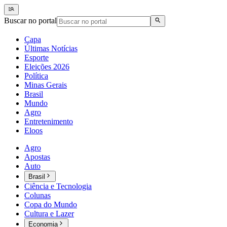
Buscar no portal
Capa
Últimas Notícias
Esporte
Eleições 2026
Política
Minas Gerais
Brasil
Mundo
Agro
Entretenimento
Eloos
Agro
Apostas
Auto
Brasil
Ciência e Tecnologia
Colunas
Copa do Mundo
Cultura e Lazer
Economia