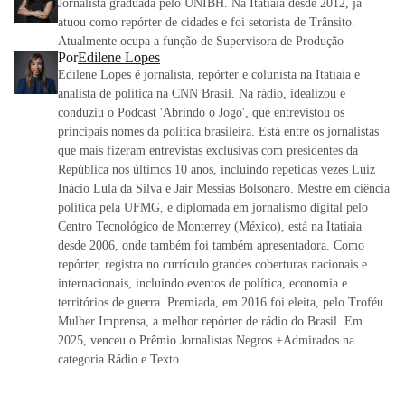
Jornalista graduada pelo UNIBH. Na Itatiaia desde 2012, já
atuou como repórter de cidades e foi setorista de Trânsito.
Atualmente ocupa a função de Supervisora de Produção
Por
Edilene Lopes
Edilene Lopes é jornalista, repórter e colunista na Itatiaia e
analista de política na CNN Brasil. Na rádio, idealizou e
conduziu o Podcast 'Abrindo o Jogo', que entrevistou os
principais nomes da política brasileira. Está entre os jornalistas
que mais fizeram entrevistas exclusivas com presidentes da
República nos últimos 10 anos, incluindo repetidas vezes Luiz
Inácio Lula da Silva e Jair Messias Bolsonaro. Mestre em ciência
política pela UFMG, e diplomada em jornalismo digital pelo
Centro Tecnológico de Monterrey (México), está na Itatiaia
desde 2006, onde também foi também apresentadora. Como
repórter, registra no currículo grandes coberturas nacionais e
internacionais, incluindo eventos de política, economia e
territórios de guerra. Premiada, em 2016 foi eleita, pelo Troféu
Mulher Imprensa, a melhor repórter de rádio do Brasil. Em
2025, venceu o Prêmio Jornalistas Negros +Admirados na
categoria Rádio e Texto.