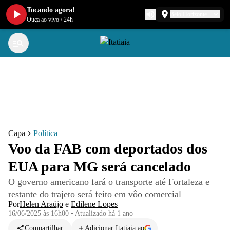
Tocando agora!
Belo Horizonte
Ouça ao vivo
/
24h
Capa
Política
Voo da FAB com deportados dos
EUA para MG será cancelado
O governo americano fará o transporte até Fortaleza e
restante do trajeto será feito em vôo comercial
Por
Helen Araújo
e
Edilene Lopes
16/06/2025 às 16h00
•
Atualizado
há 1 ano
Compartilhar
Adicionar Itatiaia ao