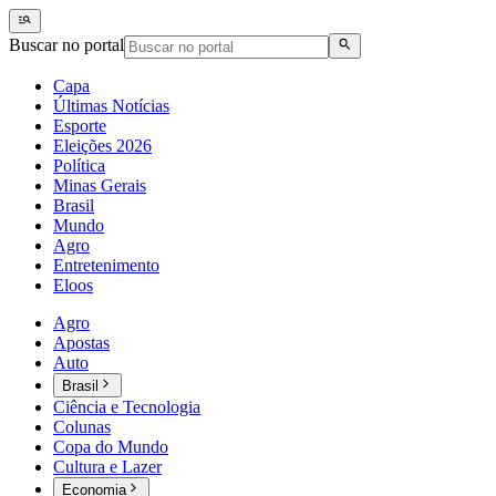
Buscar no portal
Capa
Últimas Notícias
Esporte
Eleições 2026
Política
Minas Gerais
Brasil
Mundo
Agro
Entretenimento
Eloos
Agro
Apostas
Auto
Brasil
Ciência e Tecnologia
Colunas
Copa do Mundo
Cultura e Lazer
Economia