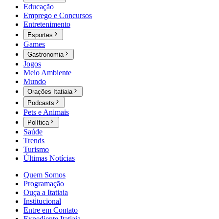
Educação
Emprego e Concursos
Entretenimento
Esportes
Games
Gastronomia
Jogos
Meio Ambiente
Mundo
Orações Itatiaia
Podcasts
Pets e Animais
Política
Saúde
Trends
Turismo
Últimas Notícias
Quem Somos
Programação
Ouça a Itatiaia
Institucional
Entre em Contato
Expediente Itatiaia