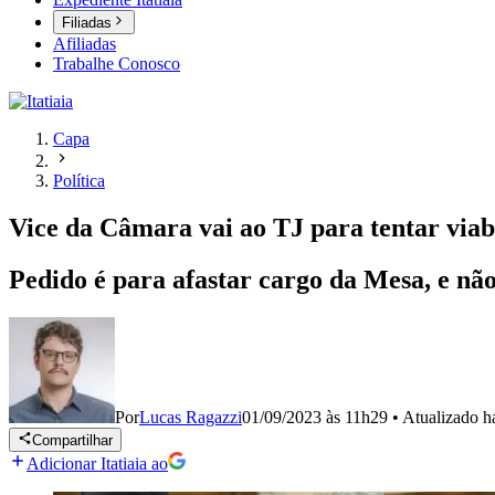
Filiadas
Afiliadas
Trabalhe Conosco
Capa
Política
Vice da Câmara vai ao TJ para tentar viab
Pedido é para afastar cargo da Mesa, e nã
Por
Lucas Ragazzi
01/09/2023 às 11h29
•
Atualizado
h
Compartilhar
Adicionar Itatiaia ao