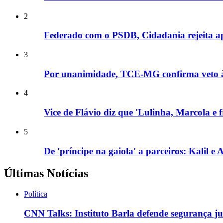
2
Federado com o PSDB, Cidadania rejeita apo
3
Por unanimidade, TCE-MG confirma veto à e
4
Vice de Flávio diz que 'Lulinha, Marcola e
5
De 'príncipe na gaiola' a parceiros: Kalil 
Últimas Notícias
Política
CNN Talks: Instituto Barla defende segurança ju