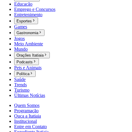
Educação
Emprego e Concursos
Entretenimento
Esportes
Games
Gastronomia
Jogos
Meio Ambiente
Mundo
Orações Itatiaia
Podcasts
Pets e Animais
Política
Saúde
Trends
Turismo
Últimas Notícias
Quem Somos
Programação
Ouça a Itatiaia
Institucional
Entre em Contato
Expediente Itatiaia