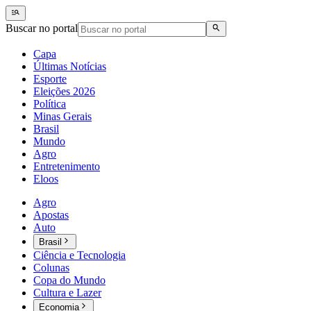
Buscar no portal
Capa
Últimas Notícias
Esporte
Eleições 2026
Política
Minas Gerais
Brasil
Mundo
Agro
Entretenimento
Eloos
Agro
Apostas
Auto
Brasil
Ciência e Tecnologia
Colunas
Copa do Mundo
Cultura e Lazer
Economia