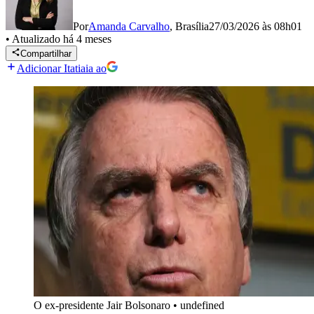
Por
Amanda Carvalho
,
Brasília
27/03/2026 às 08h01
•
Atualizado
há 4 meses
Compartilhar
Adicionar Itatiaia ao
O ex-presidente Jair Bolsonaro
•
undefined