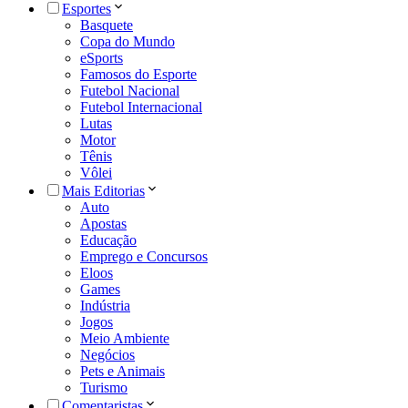
Esportes
Basquete
Copa do Mundo
eSports
Famosos do Esporte
Futebol Nacional
Futebol Internacional
Lutas
Motor
Tênis
Vôlei
Mais Editorias
Auto
Apostas
Educação
Emprego e Concursos
Eloos
Games
Indústria
Jogos
Meio Ambiente
Negócios
Pets e Animais
Turismo
Comentaristas