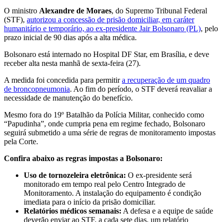
O ministro
Alexandre de Moraes
, do
Supremo Tribunal Federal
(STF)
,
autorizou a concessão de prisão domiciliar, em caráter
humanitário e temporário, ao ex-presidente
Jair Bolsonaro
(PL)
, pelo
prazo inicial de 90 dias após a alta médica.
Bolsonaro está internado no Hospital DF Star, em Brasília, e deve
receber alta nesta manhã de sexta-feira (27).
A medida foi concedida para permitir
a recuperação de um quadro
de broncopneumonia
. Ao fim do período, o STF deverá reavaliar a
necessidade de manutenção do benefício.
Mesmo fora do 19º Batalhão da Polícia Militar, conhecido como
“Papudinha”, onde cumpria pena em regime fechado, Bolsonaro
seguirá submetido a uma série de regras de monitoramento impostas
pela Corte.
Confira abaixo as regras impostas a Bolsonaro:
Uso de tornozeleira eletrônica:
O ex-presidente será
monitorado em tempo real pelo Centro Integrado de
Monitoramento. A instalação do equipamento é condição
imediata para o início da prisão domiciliar.
Relatórios médicos semanais:
A defesa e a equipe de saúde
deverão enviar ao STF, a cada sete dias, um relatório