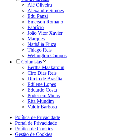
Alê Oliveira
Alexandre Simões
Edu Panzi
Emerson Romano
Fabrício
João Vitor Xavier
Marques
Nathália Fiuza
Thiago Reis
Wellington Campos
Colunistas
Bertha Maakaroun
Ciro Dias Reis
Direto de Brasília
Edilene Lopes
Eduardo Costa
Poder em Minas
Rita Mundim
Valdir Barbosa
Política de Privacidade
Portal de Privacidade
Política de Cookies
Gestão de Cookies