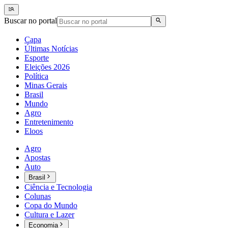
Buscar no portal
Capa
Últimas Notícias
Esporte
Eleições 2026
Política
Minas Gerais
Brasil
Mundo
Agro
Entretenimento
Eloos
Agro
Apostas
Auto
Brasil
Ciência e Tecnologia
Colunas
Copa do Mundo
Cultura e Lazer
Economia