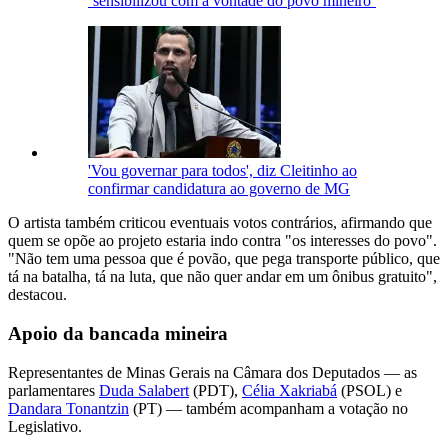
‘sensibilizou com a vontade do povo mineiro’
'Vou governar para todos', diz Cleitinho ao
confirmar candidatura ao governo de MG
O artista também criticou eventuais votos contrários, afirmando que
quem se opõe ao projeto estaria indo contra "os interesses do povo".
"Não tem uma pessoa que é povão, que pega transporte público, que
tá na batalha, tá na luta, que não quer andar em um ônibus gratuito",
destacou.
Apoio da bancada mineira
Representantes de Minas Gerais na Câmara dos Deputados — as
parlamentares
Duda Salabert
(PDT),
Célia Xakriabá
(PSOL) e
Dandara Tonantzin
(PT) — também acompanham a votação no
Legislativo.