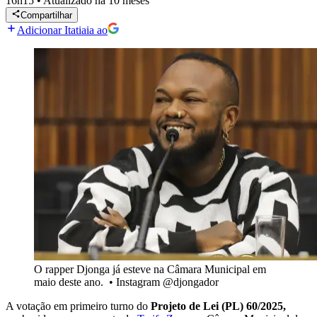
16h15
•
Atualizado
há 10 meses
Compartilhar
Adicionar Itatiaia ao
O rapper Djonga já esteve na Câmara Municipal em
maio deste ano.
•
Instagram @djongador
A votação em primeiro turno do
Projeto de Lei (PL)
60/2025,