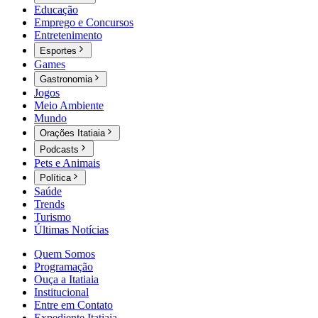
Educação
Emprego e Concursos
Entretenimento
Esportes
Games
Gastronomia
Jogos
Meio Ambiente
Mundo
Orações Itatiaia
Podcasts
Pets e Animais
Política
Saúde
Trends
Turismo
Últimas Notícias
Quem Somos
Programação
Ouça a Itatiaia
Institucional
Entre em Contato
Expediente Itatiaia