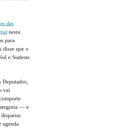
om das
eral
nesta
os para
 disse que o
 Sul e Sudeste
s Deputados,
o vai
 comporte
categoria — e
 disparou
e agenda