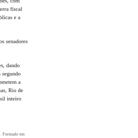
ções, com
erra fiscal
blicas e a
os senadores
es, dando
m segundo
ubmetem a
as, Rio de
il inteiro
as. Formado em