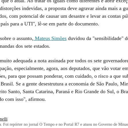
 que o atual. Ao tratar os iguais como diferentes e abrir exce
 distorções indevidas, a proposta deve agravar ainda mais a gu
dos, com potencial de causar um desastre e levar as contas pú
país para a UTI", lê-se em parte do documento.
sobre o assunto,
Mateus Simões
duvidou da "sensibilidade" d
mandas dos sete estados.
muito adequada a nota assinada por todos os sete governador
pação, especialmente, agora, aos deputados, que vão votar e
ções, para que possam ponderar, com cuidado, o risco a que s
Brasil. Se a gente desestrutura a economia de São Paulo, Min
rito Santo, Santa Catarina, Paraná e Rio Grande do Sul, o Bras
do com isso", afirmou.
elli
ca. Foi repórter no jornal O Tempo e no Portal R7 e atuou no Governo de Min