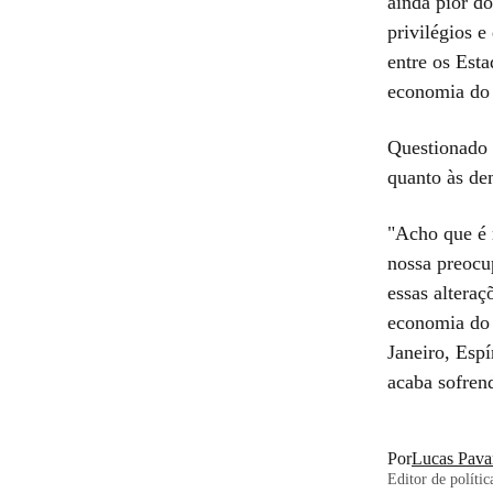
ainda pior do
privilégios e
entre os Esta
economia do 
Questionado 
quanto às de
"Acho que é 
nossa preocu
essas altera
economia do 
Janeiro, Espí
acaba sofren
Por
Lucas Pavan
Editor de políti