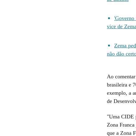
'Governo 
vice de Zem
Zema pede
não dão cert
Ao comentar 
brasileira e 
exemplo, a a
de Desenvolv
"Uma CIDE pa
Zona Franca 
que a Zona F