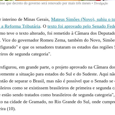
sse que decreto do governo será renovado por mais três meses
•
Divulgação
 interino de Minas Gerais,
Mateus Simões (Novo), subiu o t
e a Reforma Tributária
. O
texto foi aprovado pelo Senado Fed
mo teve o texto alterado, foi remetido à Câmara dos Deputad
l. Vice do governador Romeu Zema, também do Novo, Simões
sfigurado" e que os senadores trataram os estados das regiões
eiros de segunda categoria".
sfigurou, em grande parte, o projeto aprovado na Câmara do
vemente a situação para estados do Sul e do Sudeste. Aqui nã
tão de separar o Brasil, mas não é possível que o Senado se
ileiros como se existissem brasileiros de primeira e segunda 
 estão sendo tratados como brasileiros de segunda categoria",
to na cidade de Gramado, no Rio Grande do Sul, onde cumpr
eira (10).