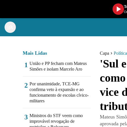
T
Ou
Mais Lidas
Capa
Política
'Sul 
União e PP fecham com Mateus
1
Simões e isolam Marcelo Aro
como 
Por unanimidade, TCE-MG
2
vice 
confirma veto à expansão e ao
funcionamento de escolas cívico-
militares
tribu
Ministros do STF veem como
3
Mateus Simõe
improvável revogação de
aprovada pe
restrições a Bolsonaro