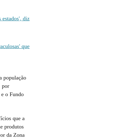
 estados', diz
aculosas' que
a população
, por
 e o Fundo
ícios que a
de produtos
vor da Zona