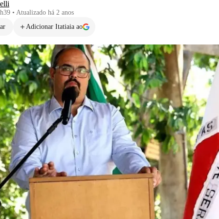
lli
6h39
•
Atualizado
há 2 anos
ar
Adicionar Itatiaia ao