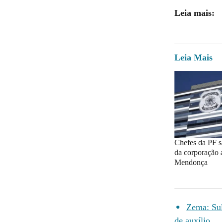
Leia mais:
Leia Mais
Chefes da PF 
da corporação 
Mendonça
Zema: Sul
de auxílio