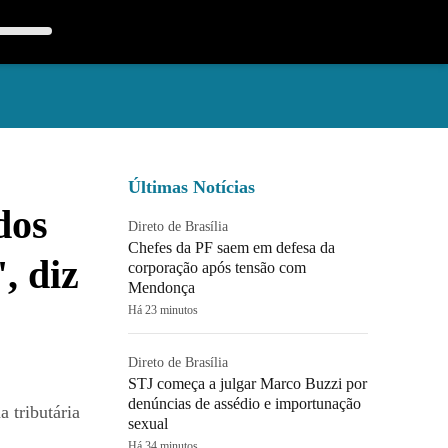
Últimas Notícias
dos
Direto de Brasília
Chefes da PF saem em defesa da
, diz
corporação após tensão com
Mendonça
Há 23 minutos
Direto de Brasília
STJ começa a julgar Marco Buzzi por
denúncias de assédio e importunação
 tributária
sexual
Há 34 minutos