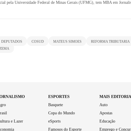
ial pela Universidade Federal de Minas Gerais (UFMG), tem MBA em Jornal
 DEPUTADOS
COSUD
MATEUS SIMOES
REFORMA TRIBUTARIA
 ZEMA
JORNALISMO
ESPORTES
MAIS EDITORI
gro
Basquete
Auto
rasil
Copa do Mundo
Apostas
ultura e Lazer
eSports
Educação
conomia
Famosos do Esporte
Emprego e Concur