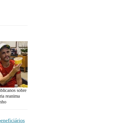
blicanos sobre
ria reanima
inho
eneficiários