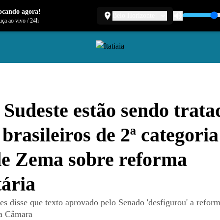
ocando agora!
Belo Horizonte
ça ao vivo
/
24h
e Sudeste estão sendo trata
brasileiros de 2ª categoria'
de Zema sobre reforma
tária
s disse que texto aprovado pelo Senado 'desfigurou' a reforma
la Câmara