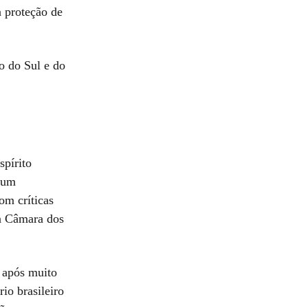
 proteção de
o do Sul e do
spírito
m um
om críticas
da Câmara dos
a após muito
io brasileiro