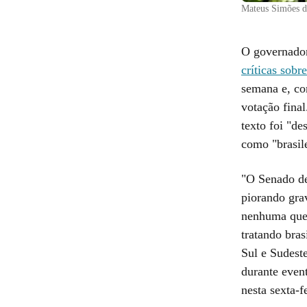
Mateus Simões di
O governador
críticas sobr
semana e, co
votação fina
texto foi "de
como "brasil
"O Senado de
piorando gra
nenhuma ques
tratando bras
Sul e Sudeste
durante even
nesta sexta-f