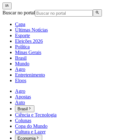
Buscar no portal
Capa
Últimas Notícias
Esporte
Eleições 2026
Política
Minas Gerais
Brasil
Mundo
Agro
Entretenimento
Eloos
Agro
Apostas
Auto
Brasil
Ciência e Tecnologia
Colunas
Copa do Mundo
Cultura e Lazer
Economia