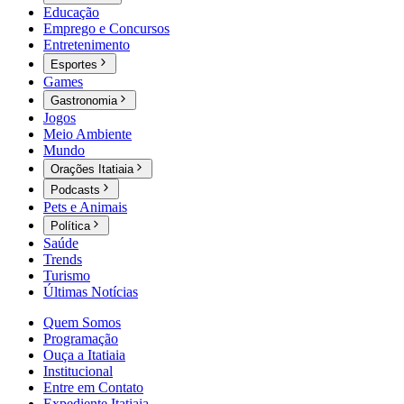
Educação
Emprego e Concursos
Entretenimento
Esportes
Games
Gastronomia
Jogos
Meio Ambiente
Mundo
Orações Itatiaia
Podcasts
Pets e Animais
Política
Saúde
Trends
Turismo
Últimas Notícias
Quem Somos
Programação
Ouça a Itatiaia
Institucional
Entre em Contato
Expediente Itatiaia