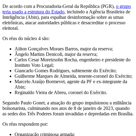
De acordo com a Procuradoria-Geral da República (PGR),
o grupo
teria usado a estrutura do Estado
, incluindo a Agência Brasileira de
Inteligência (Abin), para espalhar desinformação sobre as urnas
eletrônicas, atacar autoridades públicas e desacreditar o processo
eleitoral.
Os réus do núcleo 4 são:
Ailton Gonçalves Moraes Barros, major da reserva;
Ângelo Martins Denicoli, major da reserva;
Carlos Cesar Moretzsohn Rocha, engenheiro e presidente do
Instituto Voto Legal;
Giancarlo Gomes Rodrigues, subtenente do Exército;
Guilherme Marques de Almeida, tenente-coronel do Exército;
Marcelo Araújo Bormevet, agente da PF e ex-integrante da
Abin;
Reginaldo Vieira de Abreu, coronel do Exército.
Segundo Paulo Gonet, a atuação do grupo impulsionou a militância
bolsonarista, culminando nos atos de 8 de janeiro de 2023, quando
as sedes dos Três Poderes foram invadidas e depredadas em Brasília.
Os réus respondem por:
Organização criminosa armada;