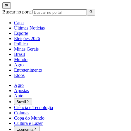
Buscar no portal
Capa
Últimas Notícias
Esporte
Eleições 2026
Política
Minas Gerais
Brasil
Mundo
Agro
Entretenimento
Eloos
Agro
Apostas
Auto
Brasil
Ciência e Tecnologia
Colunas
Copa do Mundo
Cultura e Lazer
Economia