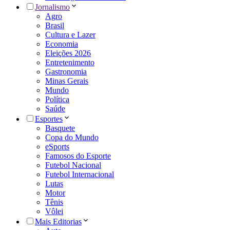
Jornalismo
Agro
Brasil
Cultura e Lazer
Economia
Eleições 2026
Entretenimento
Gastronomia
Minas Gerais
Mundo
Política
Saúde
Esportes
Basquete
Copa do Mundo
eSports
Famosos do Esporte
Futebol Nacional
Futebol Internacional
Lutas
Motor
Tênis
Vôlei
Mais Editorias