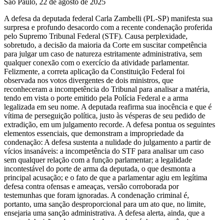
São Paulo, 22 de agosto de 2025
A defesa da deputada federal Carla Zambelli (PL-SP) manifesta sua
surpresa e profundo desacordo com a recente condenação proferida
pelo Supremo Tribunal Federal (STF). Causa perplexidade,
sobretudo, a decisão da maioria da Corte em suscitar competência
para julgar um caso de natureza estritamente administrativa, sem
qualquer conexão com o exercício da atividade parlamentar.
Felizmente, a correta aplicação da Constituição Federal foi
observada nos votos divergentes de dois ministros, que
reconheceram a incompetência do Tribunal para analisar a matéria,
tendo em vista o porte emitido pela Polícia Federal e a arma
legalizada em seu nome. A deputada reafirma sua inocência e que é
vítima de perseguição política, justo às vésperas de seu pedido de
extradição, em um julgamento recorde. A defesa pontua os seguintes
elementos essenciais, que demonstram a impropriedade da
condenação: A defesa sustenta a nulidade do julgamento a partir de
vícios insanáveis: a incompetência do STF para analisar um caso
sem qualquer relação com a função parlamentar; a legalidade
incontestável do porte de arma da deputada, o que desmonta a
principal acusação; e o fato de que a parlamentar agiu em legítima
defesa contra ofensas e ameaças, versão corroborada por
testemunhas que foram ignoradas. A condenação criminal é,
portanto, uma sanção desproporcional para um ato que, no limite,
ensejaria uma sanção administrativa. A defesa alerta, ainda, que a