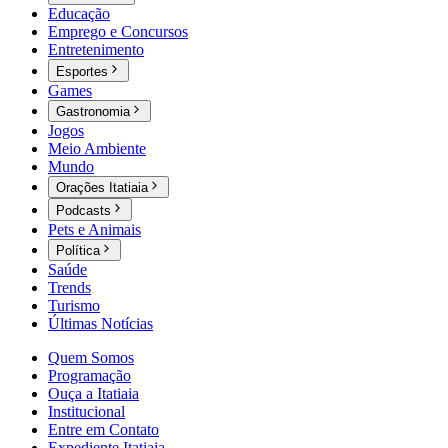
Educação
Emprego e Concursos
Entretenimento
Esportes
Games
Gastronomia
Jogos
Meio Ambiente
Mundo
Orações Itatiaia
Podcasts
Pets e Animais
Política
Saúde
Trends
Turismo
Últimas Notícias
Quem Somos
Programação
Ouça a Itatiaia
Institucional
Entre em Contato
Expediente Itatiaia