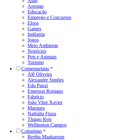
Auto
Apostas
Educação
Emprego e Concursos
Eloos
Games
Indústria
Jogos
Meio Ambiente
Negócios
Pets e Animais
Turismo
Comentaristas
Alê Oliveira
Alexandre Simões
Edu Panzi
Emerson Romano
Fabrício
João Vitor Xavier
Marques
Nathália Fiuza
Thiago Reis
Wellington Campos
Colunistas
Bertha Maakaroun