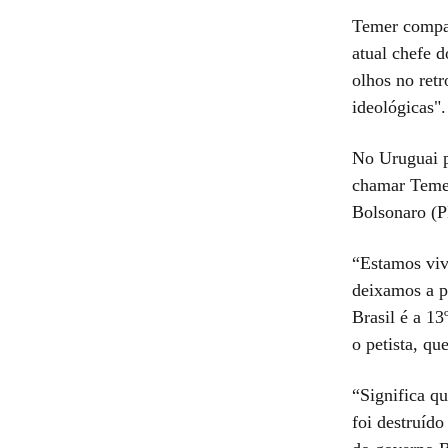
Temer compar
atual chefe d
olhos no retr
ideológicas".
No Uruguai p
chamar Temer
Bolsonaro (P
“Estamos viv
deixamos a p
Brasil é a 1
o petista, qu
“Significa q
foi destruído