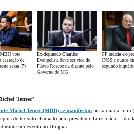
CMBH vota
Ex-deputado Charlles
PF indicia ex-pr
a cassação de
Evangelista deve ser vice de
INSS e outros c
sta sexta (7)
Flávio Roscoe na disputa pelo
segundo inquérit
Governo de MG
Michel Temer'
ente Michel Temer (MDB) se manifestou
nesta quarta-feira
depois de ter sido chamado pelo presidente Luiz Inácio Lula d
" durante um evento no Uruguai.