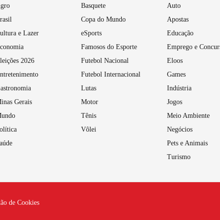
gro
Basquete
Auto
rasil
Copa do Mundo
Apostas
ultura e Lazer
eSports
Educação
conomia
Famosos do Esporte
Emprego e Concur
leições 2026
Futebol Nacional
Eloos
ntretenimento
Futebol Internacional
Games
astronomia
Lutas
Indústria
inas Gerais
Motor
Jogos
undo
Tênis
Meio Ambiente
olítica
Vôlei
Negócios
aúde
Pets e Animais
Turismo
tão de Cookies