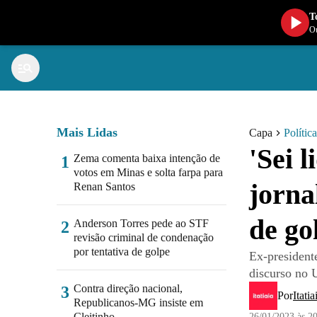
T
Ou
Mais Lidas
Capa
Política
'Sei 
Zema comenta baixa intenção de
1
votos em Minas e solta farpa para
jorna
Renan Santos
de go
Anderson Torres pede ao STF
2
revisão criminal de condenação
por tentativa de golpe
Ex-presidente
discurso no 
Contra direção nacional,
3
Por
Itatia
Republicanos-MG insiste em
Cleitinho
26/01/2023 às 2