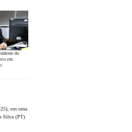
esidente do
inco em
o
 (25), em uma
a Silva (PT)