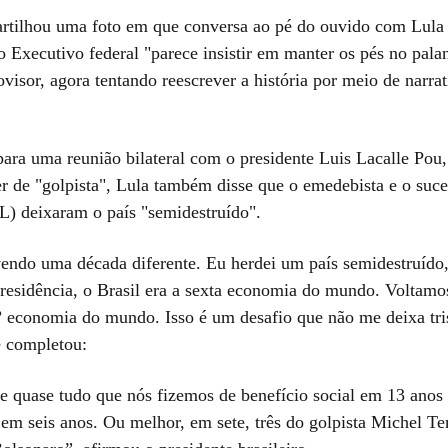
tilhou uma foto em que conversa ao pé do ouvido com Lula 
o Executivo federal "parece insistir em manter os pés no pala
ovisor, agora tentando reescrever a história por meio de narrat
ara uma reunião bilateral com o presidente Luis Lacalle Pou
 de "golpista", Lula também disse que o emedebista e o suces
L) deixaram o país "semidestruído".
endo uma década diferente. Eu herdei um país semidestruído
residência, o Brasil era a sexta economia do mundo. Voltamo
3º economia do mundo. Isso é um desafio que não me deixa tri
e completou:
ue quase tudo que nós fizemos de benefício social em 13 anos
 em seis anos. Ou melhor, em sete, três do golpista Michel T