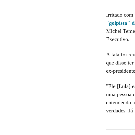
Irritado com 
"golpista" 
Michel Temer
Executivo.
A fala foi re
que disse te
ex-president
"Ele [Lula] 
uma pessoa c
entendendo, 
verdades. Já 