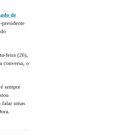
ado de
x-presidente
 do
a-feira (26),
a conversa, o
 é sempre
stou
 falar umas
Dora.