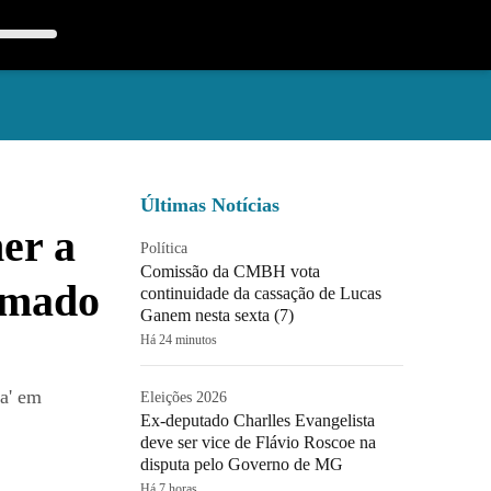
Últimas Notícias
mer a
Política
Comissão da CMBH vota
hamado
continuidade da cassação de Lucas
Ganem nesta sexta (7)
Há 24 minutos
ta' em
Eleições 2026
Ex-deputado Charlles Evangelista
deve ser vice de Flávio Roscoe na
disputa pelo Governo de MG
Há 7 horas