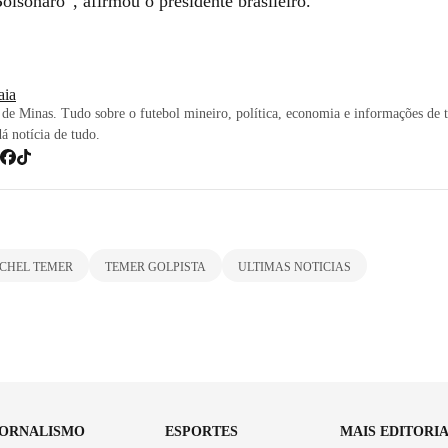
olsonaro”, afirmou o presidente brasileiro.
iaia
de Minas. Tudo sobre o futebol mineiro, política, economia e informações de 
dá notícia de tudo.
CHEL TEMER
TEMER GOLPISTA
ULTIMAS NOTICIAS
JORNALISMO
ESPORTES
MAIS EDITORI