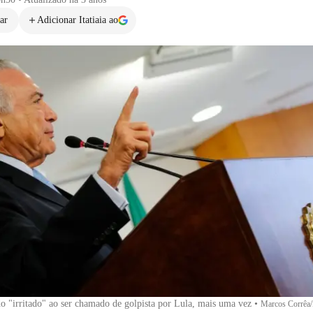
ar
Adicionar Itatiaia ao
do "irritado" ao ser chamado de golpista por Lula, mais uma vez
•
Marcos Corrêa