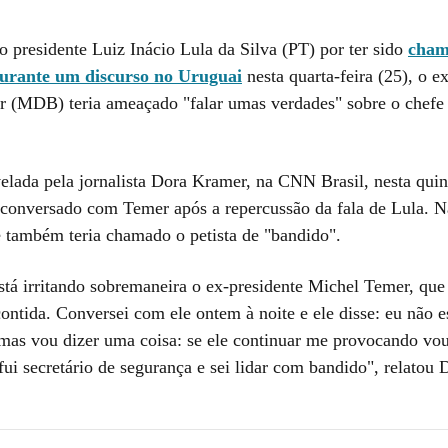
o presidente Luiz Inácio Lula da Silva (PT) por ter sido
cham
durante um discurso no Uruguai
nesta quarta-feira (25), o e
 (MDB) teria ameaçado "falar umas verdades" sobre o chefe
velada pela jornalista Dora Kramer, na CNN Brasil, nesta quint
r conversado com Temer após a repercussão da fala de Lula. N
e também teria chamado o petista de "bandido".
está irritando sobremaneira o ex-presidente Michel Temer, que
ontida. Conversei com ele ontem à noite e ele disse: eu não e
mas vou dizer uma coisa: se ele continuar me provocando vou
fui secretário de segurança e sei lidar com bandido", relatou 