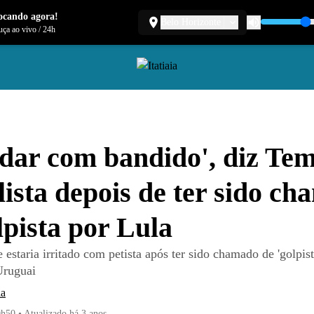
ocando agora!
Belo Horizonte
ça ao vivo
/
24h
lidar com bandido', diz Te
lista depois de ter sido c
lpista por Lula
 estaria irritado com petista após ter sido chamado de 'golpis
Uruguai
ia
0h50
•
Atualizado
há 3 anos