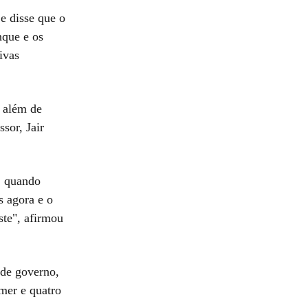
e disse que o
nque e os
ivas
, além de
sor, Jair
, quando
s agora e o
ste", afirmou
 de governo,
emer e quatro