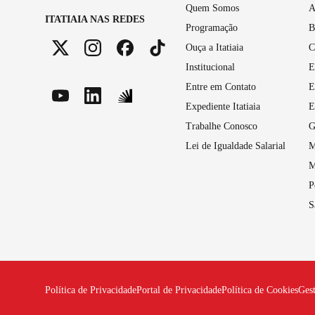
Quem Somos
A
ITATIAIA NAS REDES
Programação
B
Ouça a Itatiaia
C
Institucional
E
Entre em Contato
E
Expediente Itatiaia
E
Trabalhe Conosco
G
Lei de Igualdade Salarial
M
M
P
S
Política de Privacidade
Portal de Privacidade
Política de Cookies
Ges