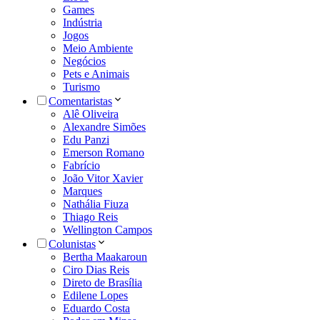
Games
Indústria
Jogos
Meio Ambiente
Negócios
Pets e Animais
Turismo
Comentaristas
Alê Oliveira
Alexandre Simões
Edu Panzi
Emerson Romano
Fabrício
João Vitor Xavier
Marques
Nathália Fiuza
Thiago Reis
Wellington Campos
Colunistas
Bertha Maakaroun
Ciro Dias Reis
Direto de Brasília
Edilene Lopes
Eduardo Costa