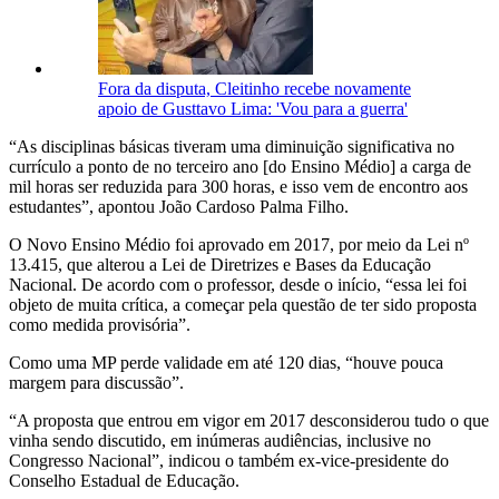
Fora da disputa, Cleitinho recebe novamente
apoio de Gusttavo Lima: 'Vou para a guerra'
“As disciplinas básicas tiveram uma diminuição significativa no
currículo a ponto de no terceiro ano [do Ensino Médio] a carga de
mil horas ser reduzida para 300 horas, e isso vem de encontro aos
estudantes”, apontou João Cardoso Palma Filho.
O Novo Ensino Médio foi aprovado em 2017, por meio da Lei nº
13.415, que alterou a Lei de Diretrizes e Bases da Educação
Nacional. De acordo com o professor, desde o início, “essa lei foi
objeto de muita crítica, a começar pela questão de ter sido proposta
como medida provisória”.
Como uma MP perde validade em até 120 dias, “houve pouca
margem para discussão”.
“A proposta que entrou em vigor em 2017 desconsiderou tudo o que
vinha sendo discutido, em inúmeras audiências, inclusive no
Congresso Nacional”, indicou o também ex-vice-presidente do
Conselho Estadual de Educação.