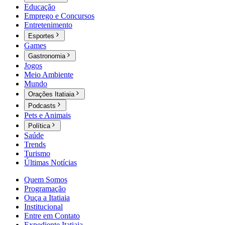
Educação
Emprego e Concursos
Entretenimento
Esportes
Games
Gastronomia
Jogos
Meio Ambiente
Mundo
Orações Itatiaia
Podcasts
Pets e Animais
Política
Saúde
Trends
Turismo
Últimas Notícias
Quem Somos
Programação
Ouça a Itatiaia
Institucional
Entre em Contato
Expediente Itatiaia