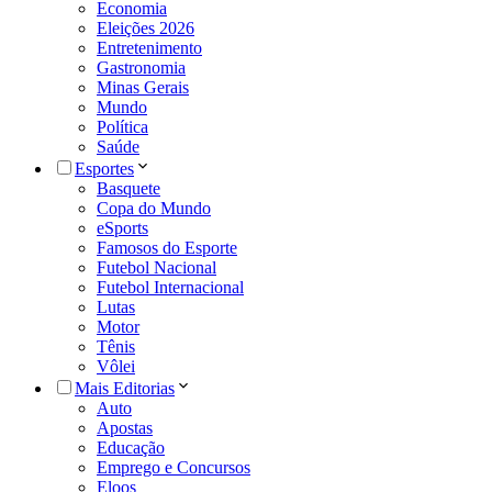
Economia
Eleições 2026
Entretenimento
Gastronomia
Minas Gerais
Mundo
Política
Saúde
Esportes
Basquete
Copa do Mundo
eSports
Famosos do Esporte
Futebol Nacional
Futebol Internacional
Lutas
Motor
Tênis
Vôlei
Mais Editorias
Auto
Apostas
Educação
Emprego e Concursos
Eloos