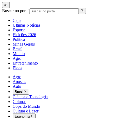
Buscar no portal
Capa
Últimas Notícias
Esporte
Eleições 2026
Política
Minas Gerais
Brasil
Mundo
Agro
Entretenimento
Eloos
Agro
Apostas
Auto
Brasil
Ciência e Tecnologia
Colunas
Copa do Mundo
Cultura e Lazer
Economia