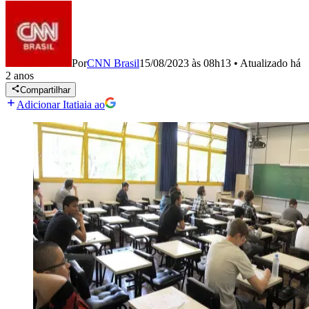
Por
CNN Brasil
15/08/2023 às 08h13
•
Atualizado
há
2 anos
Compartilhar
Adicionar Itatiaia ao