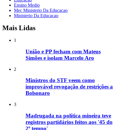
Ensino Medio
Mec Ministerio Da Educacao
Ministerio Da Educacao
Mais Lidas
1
União e PP fecham com Mateus
Simões e isolam Marcelo Aro
2
Ministros do STF veem como
improvável revogação de restrições a
Bolsonaro
3
Madrugada na política mineira teve
registros partidários feitos aos '45 do
2º tempo'