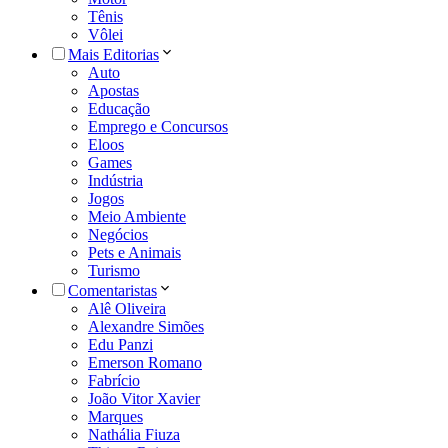
Tênis
Vôlei
Mais Editorias
Auto
Apostas
Educação
Emprego e Concursos
Eloos
Games
Indústria
Jogos
Meio Ambiente
Negócios
Pets e Animais
Turismo
Comentaristas
Alê Oliveira
Alexandre Simões
Edu Panzi
Emerson Romano
Fabrício
João Vitor Xavier
Marques
Nathália Fiuza