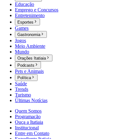
Educação
Emprego e Concursos
Entretenimento
Esportes
Games
Gastronomia
Jogos
Meio Ambiente
Mundo
Orações Itatiaia
Podcasts
Pets e Animais
Política
Saúde
Trends
Turismo
Últimas Notícias
Quem Somos
Programação
Ouça a Itatiaia
Institucional
Entre em Contato
Expediente Itatiaia