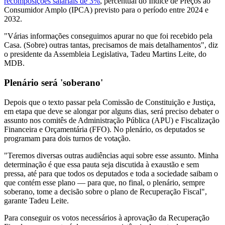
recomposições salariais de 3%
, percentual do Índice de Preços ao
Consumidor Amplo (IPCA) previsto para o período entre 2024 e
2032.
"Várias informações conseguimos apurar no que foi recebido pela
Casa. (Sobre) outras tantas, precisamos de mais detalhamentos", diz
o presidente da Assembleia Legislativa, Tadeu Martins Leite, do
MDB.
Plenário será 'soberano'
Depois que o texto passar pela Comissão de Constituição e Justiça,
em etapa que deve se alongar por alguns dias, será preciso debater o
assunto nos comitês de Administração Pública (APU) e Fiscalização
Financeira e Orçamentária (FFO). No plenário, os deputados se
programam para dois turnos de votação.
"Teremos diversas outras audiências aqui sobre esse assunto. Minha
determinação é que essa pauta seja discutida à exaustão e sem
pressa, até para que todos os deputados e toda a sociedade saibam o
que contém esse plano — para que, no final, o plenário, sempre
soberano, tome a decisão sobre o plano de Recuperação Fiscal",
garante Tadeu Leite.
Para conseguir os votos necessários à aprovação da Recuperação