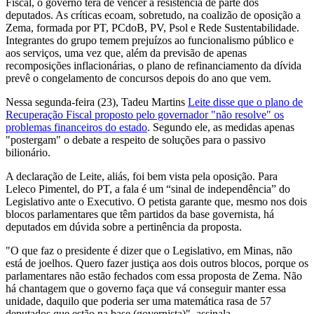
Fiscal, o governo terá de vencer a resistência de parte dos
deputados. As críticas ecoam, sobretudo, na coalizão de oposição a
Zema, formada por PT, PCdoB, PV, Psol e Rede Sustentabilidade.
Integrantes do grupo temem prejuízos ao funcionalismo público e
aos serviços, uma vez que, além da previsão de apenas
recomposições inflacionárias, o plano de refinanciamento da dívida
prevê o congelamento de concursos depois do ano que vem.
Nessa segunda-feira (23), Tadeu Martins
Leite disse que o plano de
Recuperação Fiscal proposto pelo governador "não resolve" os
problemas financeiros do estado
. Segundo ele, as medidas apenas
"postergam" o debate a respeito de soluções para o passivo
bilionário.
A declaração de Leite, aliás, foi bem vista pela oposição. Para
Leleco Pimentel, do PT, a fala é um “sinal de independência” do
Legislativo ante o Executivo. O petista garante que, mesmo nos dois
blocos parlamentares que têm partidos da base governista, há
deputados em dúvida sobre a pertinência da proposta.
"O que faz o presidente é dizer que o Legislativo, em Minas, não
está de joelhos. Quero fazer justiça aos dois outros blocos, porque os
parlamentares não estão fechados com essa proposta de Zema. Não
há chantagem que o governo faça que vá conseguir manter essa
unidade, daquilo que poderia ser uma matemática rasa de 57
deputados que estão na base (governista)", assinala.