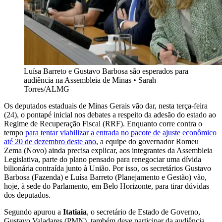
Luísa Barreto e Gustavo Barbosa são esperados para
audiência na Assembleia de Minas
•
Sarah
Torres/ALMG
Os deputados estaduais de Minas Gerais vão dar, nesta terça-feira
(24), o pontapé inicial nos debates a respeito da adesão do estado ao
Regime de Recuperação Fiscal (RRF). Enquanto corre contra o
tempo
para tentar viabilizar a entrada no pacote de ajuste econômico
até 20 de dezembro deste ano
, a equipe do governador Romeu
Zema (Novo) ainda precisa explicar, aos integrantes da Assembleia
Legislativa, parte do plano pensado para renegociar uma dívida
bilionária contraída junto à União. Por isso, os secretários Gustavo
Barbosa (Fazenda) e Luísa Barreto (Planejamento e Gestão) vão,
hoje, à sede do Parlamento, em Belo Horizonte, para tirar dúvidas
dos deputados.
Segundo apurou a
Itatiaia
, o secretário de Estado de Governo,
Gustavo Valadares (PMN), também deve participar da audiência