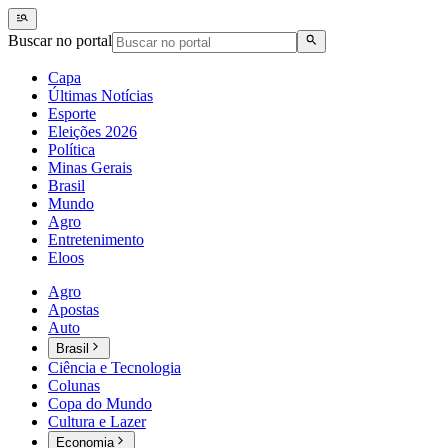
Buscar no portal
Capa
Últimas Notícias
Esporte
Eleições 2026
Política
Minas Gerais
Brasil
Mundo
Agro
Entretenimento
Eloos
Agro
Apostas
Auto
Brasil
Ciência e Tecnologia
Colunas
Copa do Mundo
Cultura e Lazer
Economia