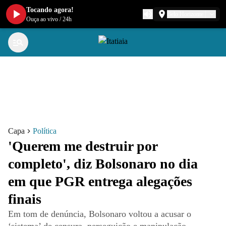
Tocando agora!
Belo Horizonte
Ouça ao vivo
/
24h
Capa
Política
'Querem me destruir por
completo', diz Bolsonaro no dia
em que PGR entrega alegações
finais
Em tom de denúncia, Bolsonaro voltou a acusar o