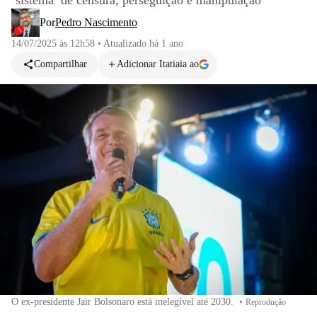
‘sistema’ de censura, perseguição e manipulação
Por
Pedro Nascimento
14/07/2025 às 12h58
•
Atualizado
há 1 ano
Compartilhar
Adicionar Itatiaia ao
O ex-presidente Jair Bolsonaro está inelegível até 2030.
•
Reprodução