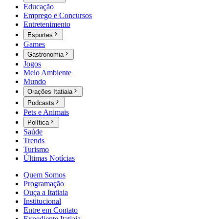
Educação
Emprego e Concursos
Entretenimento
Esportes
Games
Gastronomia
Jogos
Meio Ambiente
Mundo
Orações Itatiaia
Podcasts
Pets e Animais
Política
Saúde
Trends
Turismo
Últimas Notícias
Quem Somos
Programação
Ouça a Itatiaia
Institucional
Entre em Contato
Expediente Itatiaia