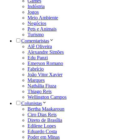
Games
Indústria
Jogos
Meio Ambiente
Negócios
Pets e Animais
Turismo
Comentaristas
Alê Oliveira
Alexandre Simões
Edu Panzi
Emerson Romano
Fabrício
João Vitor Xavier
Marques
Nathália Fiuza
Thiago Reis
Wellington Campos
Colunistas
Bertha Maakaroun
Ciro Dias Reis
Direto de Brasília
Edilene Lopes
Eduardo Costa
Poder em Minas