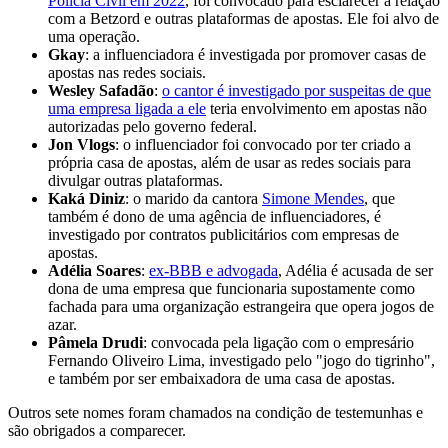
Polícia Civil em 2022
, foi convocado para esclarecer a relação
com a Betzord e outras plataformas de apostas. Ele foi alvo de
uma operação.
Gkay
: a influenciadora é investigada por promover casas de
apostas nas redes sociais.
Wesley Safadão
:
o cantor é investigado por suspeitas de que
uma empresa ligada a ele
teria envolvimento em apostas não
autorizadas pelo governo federal.
Jon Vlogs
: o influenciador foi convocado por ter criado a
própria casa de apostas, além de usar as redes sociais para
divulgar outras plataformas.
Kaká Diniz
: o marido da cantora
Simone Mendes
, que
também é dono de uma agência de influenciadores, é
investigado por contratos publicitários com empresas de
apostas.
Adélia Soares
:
ex-BBB e advogada
, Adélia é acusada de ser
dona de uma empresa que funcionaria supostamente como
fachada para uma organização estrangeira que opera jogos de
azar.
Pâmela Drudi
: convocada pela ligação com o empresário
Fernando Oliveiro Lima, investigado pelo "jogo do tigrinho",
e também por ser embaixadora de uma casa de apostas.
Outros sete nomes foram chamados na condição de testemunhas e
são obrigados a comparecer.