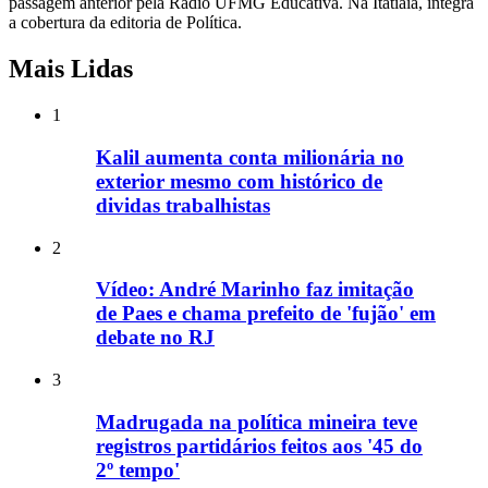
passagem anterior pela Rádio UFMG Educativa. Na Itatiaia, integra
a cobertura da editoria de Política.
Mais Lidas
1
Kalil aumenta conta milionária no
exterior mesmo com histórico de
dividas trabalhistas
2
Vídeo: André Marinho faz imitação
de Paes e chama prefeito de 'fujão' em
debate no RJ
3
Madrugada na política mineira teve
registros partidários feitos aos '45 do
2º tempo'