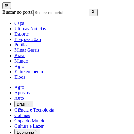
Buscar no portal
Capa
Últimas Notícias
Esporte
Eleições 2026
Política
Minas Gerais
Brasil
Mundo
Agro
Entretenimento
Eloos
Agro
Apostas
Auto
Brasil
Ciência e Tecnologia
Colunas
Copa do Mundo
Cultura e Lazer
Economia