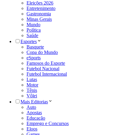
Eleições 2026
Entretenimento
Gastronomia
Minas Gerais
Mundo
Política
Saúde
Esportes
Basquete
Copa do Mundo
eSports
Famosos do Esporte
Futebol Nacional
Futebol Internacional
Lutas
Motor
Tênis
Vôlei
Mais Editorias
Auto
Apostas
Educação
Emprego e Concursos
Eloos
Games