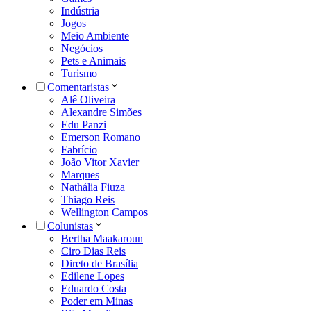
Indústria
Jogos
Meio Ambiente
Negócios
Pets e Animais
Turismo
Comentaristas
Alê Oliveira
Alexandre Simões
Edu Panzi
Emerson Romano
Fabrício
João Vitor Xavier
Marques
Nathália Fiuza
Thiago Reis
Wellington Campos
Colunistas
Bertha Maakaroun
Ciro Dias Reis
Direto de Brasília
Edilene Lopes
Eduardo Costa
Poder em Minas