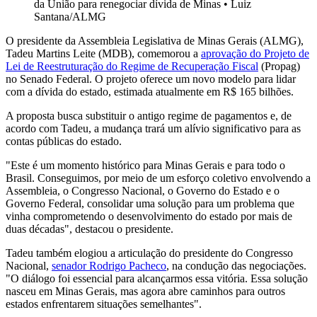
da União para renegociar dívida de Minas
•
Luiz
Santana/ALMG
O presidente da Assembleia Legislativa de Minas Gerais (ALMG),
Tadeu Martins Leite (MDB), comemorou a
aprovação do Projeto de
Lei de Reestruturação do Regime de Recuperação Fiscal
(Propag)
no Senado Federal. O projeto oferece um novo modelo para lidar
com a dívida do estado, estimada atualmente em R$ 165 bilhões.
A proposta busca substituir o antigo regime de pagamentos e, de
acordo com Tadeu, a mudança trará um alívio significativo para as
contas públicas do estado.
"Este é um momento histórico para Minas Gerais e para todo o
Brasil. Conseguimos, por meio de um esforço coletivo envolvendo a
Assembleia, o Congresso Nacional, o Governo do Estado e o
Governo Federal, consolidar uma solução para um problema que
vinha comprometendo o desenvolvimento do estado por mais de
duas décadas", destacou o presidente.
Tadeu também elogiou a articulação do presidente do Congresso
Nacional,
senador Rodrigo Pacheco
, na condução das negociações.
"O diálogo foi essencial para alcançarmos essa vitória. Essa solução
nasceu em Minas Gerais, mas agora abre caminhos para outros
estados enfrentarem situações semelhantes".