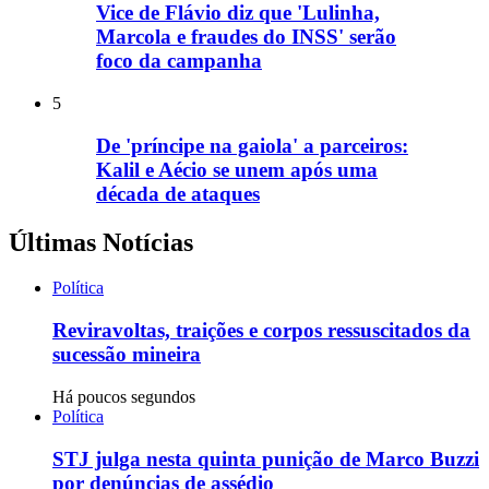
Vice de Flávio diz que 'Lulinha,
Marcola e fraudes do INSS' serão
foco da campanha
5
De 'príncipe na gaiola' a parceiros:
Kalil e Aécio se unem após uma
década de ataques
Últimas Notícias
Política
Reviravoltas, traições e corpos ressuscitados da
sucessão mineira
Há poucos segundos
Política
STJ julga nesta quinta punição de Marco Buzzi
por denúncias de assédio