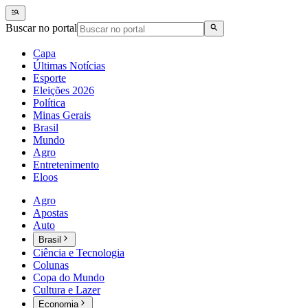
Buscar no portal
Capa
Últimas Notícias
Esporte
Eleições 2026
Política
Minas Gerais
Brasil
Mundo
Agro
Entretenimento
Eloos
Agro
Apostas
Auto
Brasil
Ciência e Tecnologia
Colunas
Copa do Mundo
Cultura e Lazer
Economia