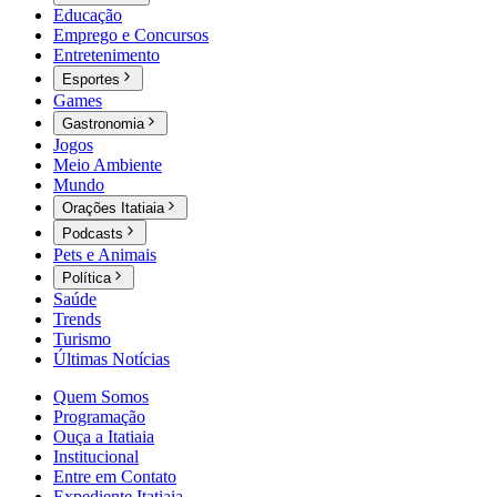
Educação
Emprego e Concursos
Entretenimento
Esportes
Games
Gastronomia
Jogos
Meio Ambiente
Mundo
Orações Itatiaia
Podcasts
Pets e Animais
Política
Saúde
Trends
Turismo
Últimas Notícias
Quem Somos
Programação
Ouça a Itatiaia
Institucional
Entre em Contato
Expediente Itatiaia