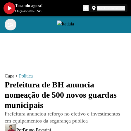
Tocando agora!
Belo Horizonte
Ouça ao vivo
/
24h
Capa
Política
Prefeitura de BH anuncia
nomeação de 500 novos guardas
municipais
Prefeitura anunciou reforço no efetivo e investimentos
em equipamentos da segurança pública
Por
Bruno Favarini