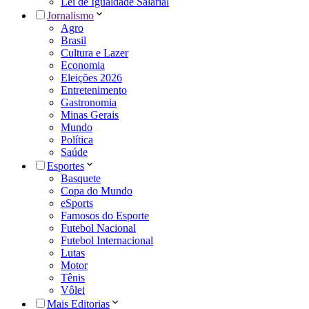
Lei de Igualdade Salarial
Jornalismo
Agro
Brasil
Cultura e Lazer
Economia
Eleições 2026
Entretenimento
Gastronomia
Minas Gerais
Mundo
Política
Saúde
Esportes
Basquete
Copa do Mundo
eSports
Famosos do Esporte
Futebol Nacional
Futebol Internacional
Lutas
Motor
Tênis
Vôlei
Mais Editorias