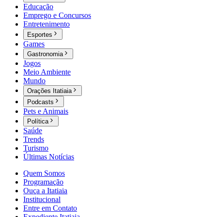
Educação
Emprego e Concursos
Entretenimento
Esportes
Games
Gastronomia
Jogos
Meio Ambiente
Mundo
Orações Itatiaia
Podcasts
Pets e Animais
Política
Saúde
Trends
Turismo
Últimas Notícias
Quem Somos
Programação
Ouça a Itatiaia
Institucional
Entre em Contato
Expediente Itatiaia