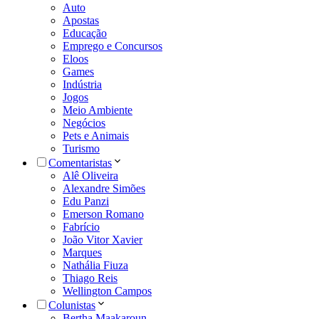
Auto
Apostas
Educação
Emprego e Concursos
Eloos
Games
Indústria
Jogos
Meio Ambiente
Negócios
Pets e Animais
Turismo
Comentaristas
Alê Oliveira
Alexandre Simões
Edu Panzi
Emerson Romano
Fabrício
João Vitor Xavier
Marques
Nathália Fiuza
Thiago Reis
Wellington Campos
Colunistas
Bertha Maakaroun