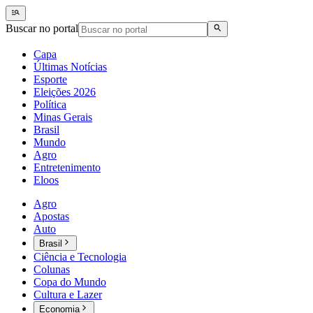
Buscar no portal
Capa
Últimas Notícias
Esporte
Eleições 2026
Política
Minas Gerais
Brasil
Mundo
Agro
Entretenimento
Eloos
Agro
Apostas
Auto
Brasil
Ciência e Tecnologia
Colunas
Copa do Mundo
Cultura e Lazer
Economia