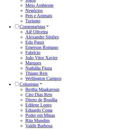
Jogos
Meio Ambiente
Negócios
Pets e Animais
Turismo
Comentaristas
Alê Oliveira
Alexandre Simões
Edu Panzi
Emerson Romano
Fabrício
João Vitor Xavier
Marques
Nathália Fiuza
Thiago Reis
Wellington Campos
Colunistas
Bertha Maakaroun
Ciro Dias Reis
Direto de Brasília
Edilene Lopes
Eduardo Costa
Poder em Minas
Rita Mundim
Valdir Barbosa