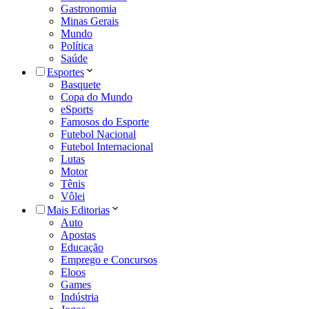
Gastronomia
Minas Gerais
Mundo
Política
Saúde
Esportes
Basquete
Copa do Mundo
eSports
Famosos do Esporte
Futebol Nacional
Futebol Internacional
Lutas
Motor
Tênis
Vôlei
Mais Editorias
Auto
Apostas
Educação
Emprego e Concursos
Eloos
Games
Indústria