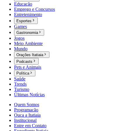
Educação
Emprego e Concursos
Entretenimento
Esportes
Games
Gastronomia
Jogos
Meio Ambiente
Mundo
Orações Itatiaia
Podcasts
Pets e Animais
Política
Saúde
Trends
Turismo
Últimas Notícias
Quem Somos
Programação
Ouça a Itatiaia
Institucional
Entre em Contato
Expediente Itatiaia