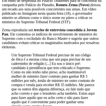
Em ritmo de despedida do Palácio Tiradentes para se concentrar na
campanha pelo Palácio do Planalto,
Romeu Zema (Novo)
deixou
um recado aos seus possíveis concorrentes nas urnas. Em vídeo
publicado no Instagram nesta quarta-feira (18), o governador
mineiro se afirmou como o único nome no páreo a criticar os
ministros do Supremo Tribunal Federal (STF).
Zema reproduziu um
trecho de entrevista concedida à Jovem
Pan
. Ele comentou os indícios de envolvimento de ministros do
Supremo com o escândalo do Banco Master e sugeriu que outros
candidatos evitam criticar os magistrados motivados por ressalvas
eleitorais.
Um Supremo Tribunal Federal precisar de um código
de ética é a mesma coisa que um papa precisar de um
caderninho de religião [...] Eu sou o único pré-
candidato à presidência que tem criticado o Supremo.
Como eu não tenho rabo preso, acho inadmissível
mulher de ministro fazer contrato para ganhar R$ 3
milhões por mês, irmão de ministro ter outro contrato de
compra e venda para receber R$ 35 milhões. Me parece
que os outros têm alguma diferença, eu falo tudo que
acho correto e que o brasileiro acha também. Estou aqui
para fazer aquilo que eu acho certo e não para fazer
aquilo que é conveniente para poder ganhar uma