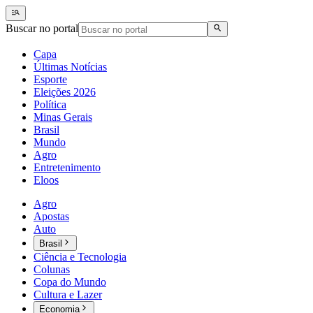
Buscar no portal
Capa
Últimas Notícias
Esporte
Eleições 2026
Política
Minas Gerais
Brasil
Mundo
Agro
Entretenimento
Eloos
Agro
Apostas
Auto
Brasil
Ciência e Tecnologia
Colunas
Copa do Mundo
Cultura e Lazer
Economia