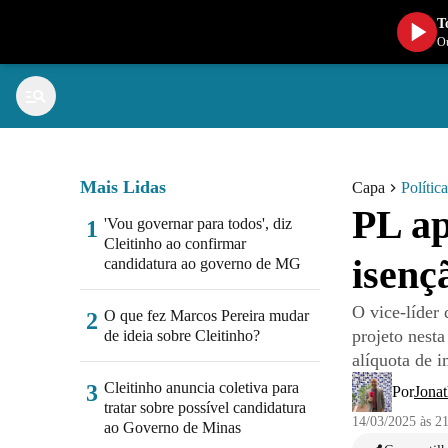
T
Ou
Mais Lidas
Capa
Política
PL ap
'Vou governar para todos', diz
1
Cleitinho ao confirmar
isenç
candidatura ao governo de MG
O vice-líder
O que fez Marcos Pereira mudar
2
projeto nesta
de ideia sobre Cleitinho?
alíquota de i
Cleitinho anuncia coletiva para
3
Por
Jonat
tratar sobre possível candidatura
14/03/2025 às 2
ao Governo de Minas