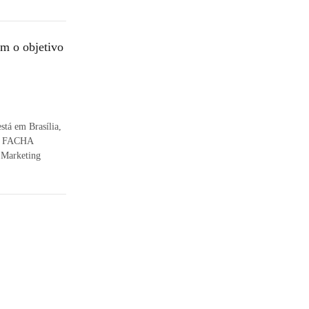
om o objetivo
stá em Brasília,
la FACHA
 Marketing