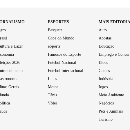
JORNALISMO
ESPORTES
MAIS EDITORI
gro
Basquete
Auto
rasil
Copa do Mundo
Apostas
ultura e Lazer
eSports
Educação
conomia
Famosos do Esporte
Emprego e Concur
leições 2026
Futebol Nacional
Eloos
ntretenimento
Futebol Internacional
Games
astronomia
Lutas
Indústria
inas Gerais
Motor
Jogos
undo
Tênis
Meio Ambiente
olítica
Vôlei
Negócios
aúde
Pets e Animais
Turismo