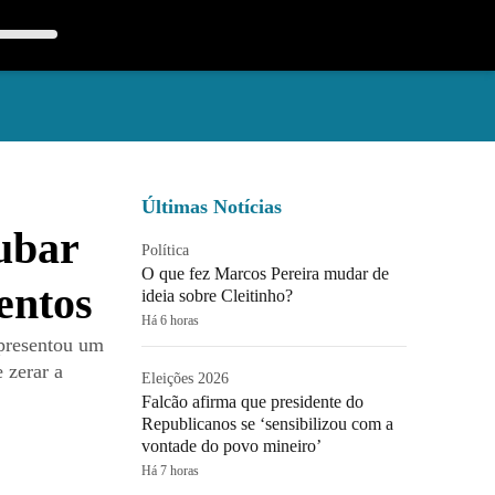
Últimas Notícias
ubar
Política
O que fez Marcos Pereira mudar de
entos
ideia sobre Cleitinho?
Há 6 horas
apresentou um
 zerar a
Eleições 2026
Falcão afirma que presidente do
Republicanos se ‘sensibilizou com a
vontade do povo mineiro’
Há 7 horas