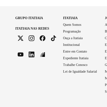
GRUPO ITATIAIA
ITATIAIA
Quem Somos
A
ITATIAIA NAS REDES
Programação
B
Ouça a Itatiaia
C
Institucional
E
Entre em Contato
E
Expediente Itatiaia
E
Trabalhe Conosco
G
Lei de Igualdade Salarial
M
M
P
S