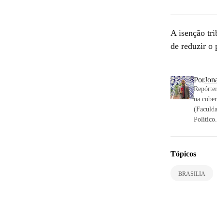
A isenção tr
de reduzir o
Por
Jona
Repórter
na cobe
(Faculd
Político.
Tópicos
BRASILIA