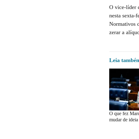
O vice-líder
nesta sexta-f
Normativos d
zerar a alíqu
Leia també
O que fez Marc
mudar de ideia