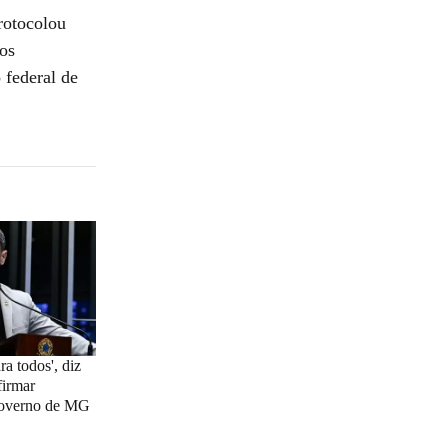
rotocolou
tos
 federal de
a todos', diz
firmar
governo de MG