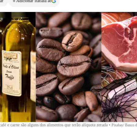
ar
Adicionar Itatiaia ao
café e carne são alguns dos alimentos que terão alíquota zerada
•
Pixabay/ Banco 