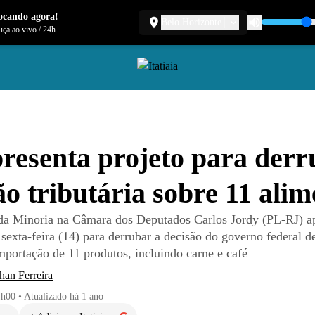
ocando agora!
Belo Horizonte
ça ao vivo
/
24h
resenta projeto para derr
ão tributária sobre 11 alim
 da Minoria na Câmara dos Deputados Carlos Jordy (PL-RJ) 
 sexta-feira (14) para derrubar a decisão do governo federal de
mportação de 11 produtos, incluindo carne e café
han Ferreira
1h00
•
Atualizado
há 1 ano