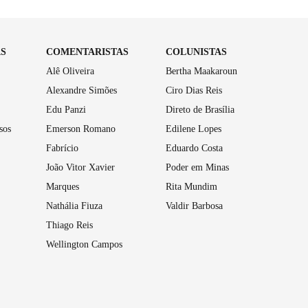
AS
COMENTARISTAS
COLUNISTAS
Alê Oliveira
Bertha Maakaroun
Alexandre Simões
Ciro Dias Reis
Edu Panzi
Direto de Brasília
sos
Emerson Romano
Edilene Lopes
Fabrício
Eduardo Costa
João Vitor Xavier
Poder em Minas
Marques
Rita Mundim
Nathália Fiuza
Valdir Barbosa
Thiago Reis
Wellington Campos