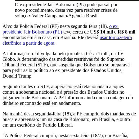
O ex-presidente Jair Bolsonaro (PL) pode passar por
novo procedimento, desta vez para resolver crises de
soluço
•
Valter Campanato/Agência Brasil
Alvo da Polícia Federal (PF) nesta segunda-feira (18),
o ex-
presidente Jair Bolsonaro (PL)
teve cerca de
US$ 14 mil
e
R$ 8 mil
encontrados em sua casa, em Brasília. Ele deverá
usar tornozeleira
eletrônica a partir de agora
.
A informação foi divulgada pelo jornalista César Tralli, da TV
Globo. A determinação das medidas restritivas foi do Supremo
Tribunal Federal (STF), que suspeita que Bolsonaro se preparava
para pedir asilo político ao ex-presidente dos Estados Unidos,
Donald Trump.
Segundo fontes do STF, a operação está relacionada a ataques
contra a soberania nacional e à pressão dos Estados Unidos no
julgamento de Bolsonaro. A PF informou ainda que a contagem do
dinheiro encontrado está em andamento.
Na manhã desta segunda-feira (18), a PF cumpriu dois mandados de
busca e apreensão: um na casa de Bolsonaro, em Brasília, e outro
em um escritório do Partido Liberal.
“A Polícia Federal cumpriu, nesta sexta-feira (18/7), em Brasília,