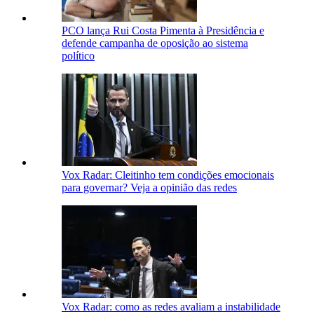
PCO lança Rui Costa Pimenta à Presidência e
defende campanha de oposição ao sistema
político
Vox Radar: Cleitinho tem condições emocionais
para governar? Veja a opinião das redes
Vox Radar: como as redes avaliam a instabilidade