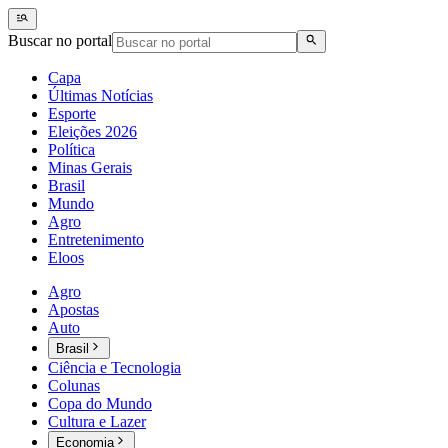
Buscar no portal
Capa
Últimas Notícias
Esporte
Eleições 2026
Política
Minas Gerais
Brasil
Mundo
Agro
Entretenimento
Eloos
Agro
Apostas
Auto
Brasil
Ciência e Tecnologia
Colunas
Copa do Mundo
Cultura e Lazer
Economia