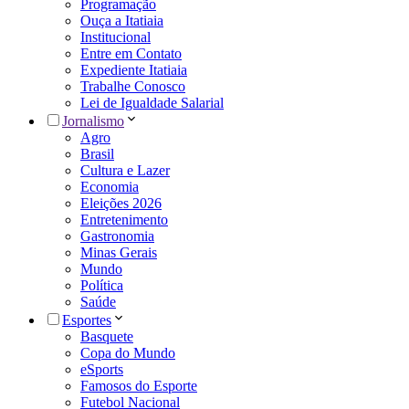
Programação
Ouça a Itatiaia
Institucional
Entre em Contato
Expediente Itatiaia
Trabalhe Conosco
Lei de Igualdade Salarial
Jornalismo
Agro
Brasil
Cultura e Lazer
Economia
Eleições 2026
Entretenimento
Gastronomia
Minas Gerais
Mundo
Política
Saúde
Esportes
Basquete
Copa do Mundo
eSports
Famosos do Esporte
Futebol Nacional