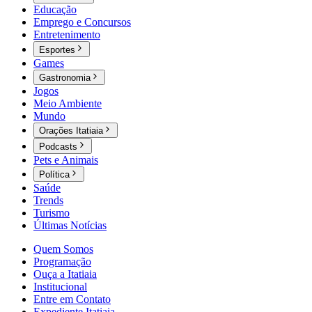
Educação
Emprego e Concursos
Entretenimento
Esportes
Games
Gastronomia
Jogos
Meio Ambiente
Mundo
Orações Itatiaia
Podcasts
Pets e Animais
Política
Saúde
Trends
Turismo
Últimas Notícias
Quem Somos
Programação
Ouça a Itatiaia
Institucional
Entre em Contato
Expediente Itatiaia