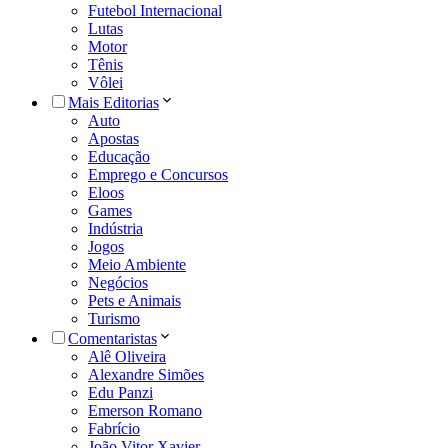
Futebol Internacional
Lutas
Motor
Tênis
Vôlei
Mais Editorias
Auto
Apostas
Educação
Emprego e Concursos
Eloos
Games
Indústria
Jogos
Meio Ambiente
Negócios
Pets e Animais
Turismo
Comentaristas
Alê Oliveira
Alexandre Simões
Edu Panzi
Emerson Romano
Fabrício
João Vitor Xavier