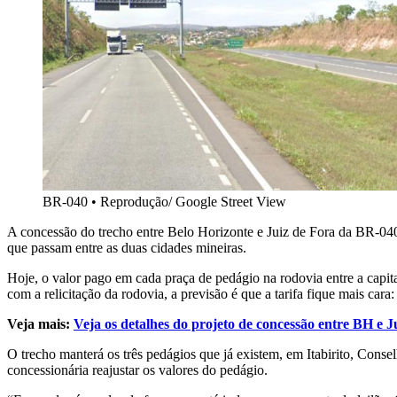
BR-040
•
Reprodução/ Google Street View
A concessão do trecho entre Belo Horizonte e Juiz de Fora da BR-040,
que passam entre as duas cidades mineiras.
Hoje, o valor pago em cada praça de pedágio na rodovia entre a capita
com a relicitação da rodovia, a previsão é que a tarifa fique mais cara
Veja mais:
Veja os detalhes do projeto de concessão entre BH e J
O trecho manterá os três pedágios que já existem, em Itabirito, Cons
concessionária reajustar os valores do pedágio.