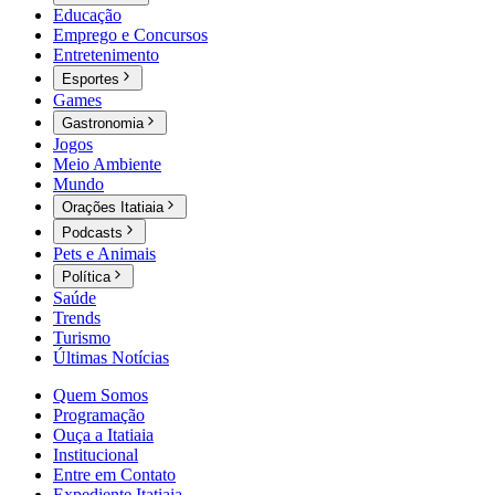
Educação
Emprego e Concursos
Entretenimento
Esportes
Games
Gastronomia
Jogos
Meio Ambiente
Mundo
Orações Itatiaia
Podcasts
Pets e Animais
Política
Saúde
Trends
Turismo
Últimas Notícias
Quem Somos
Programação
Ouça a Itatiaia
Institucional
Entre em Contato
Expediente Itatiaia