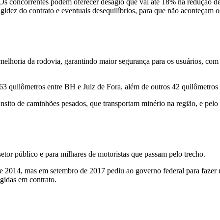
ão. Os concorrentes podem oferecer deságio que vai até 18% na redução 
higidez do contrato e eventuais desequilíbrios, para que não aconteçam 
melhoria da rodovia, garantindo maior segurança para os usuários, com o
63 quilômetros entre BH e Juiz de Fora, além de outros 42 quilômetros 
nsito de caminhões pesados, que transportam minério na região, e pelo a
etor público e para milhares de motoristas que passam pelo trecho.
de 2014, mas em setembro de 2017 pediu ao governo federal para fazer
igidas em contrato.