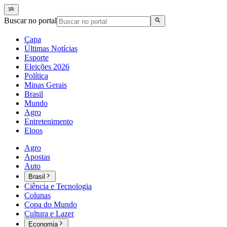
Buscar no portal
Capa
Últimas Notícias
Esporte
Eleições 2026
Política
Minas Gerais
Brasil
Mundo
Agro
Entretenimento
Eloos
Agro
Apostas
Auto
Brasil
Ciência e Tecnologia
Colunas
Copa do Mundo
Cultura e Lazer
Economia