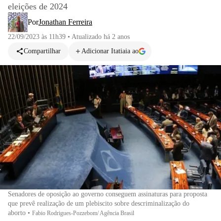
eleições de 2024
Por
Jonathan Ferreira
22/09/2023 às 11h39
•
Atualizado
há 2 anos
Compartilhar
Adicionar Itatiaia ao
Senadores de oposição ao governo conseguem assinaturas para proposta
que prevê realização de um plebiscito sobre descriminalização do
aborto
•
Fabio Rodrigues-Pozzebom/ Agência Brasil