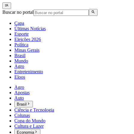
Buscar no portal
Capa
Últimas Notícias
Esporte
Eleições 2026
Política
Minas Gerais
Brasil
Mundo
Agro
Entretenimento
Eloos
Agro
Apostas
Auto
Brasil
Ciência e Tecnologia
Colunas
Copa do Mundo
Cultura e Lazer
Economia