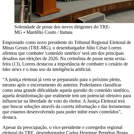
Solenidade de posse dos novos dirigentes do TRE-
MG
•
Mardélio Couto / Itatiaia
Empossado como novo presidente do Tribunal Regional Eleitoral de
Minas Gerais (TRE-MG), o desembargador Júlio César Lorens
afirmou que combater 'conteúdo sintético' será um dos principais
desafios nas eleições de 2026. Na cerimônia de posse nesta sexta-
feira (13), Lorens destacou a importância de combater o cenário de
fake news e o mau uso da inteligência artificial.
“A justiça eleitoral já vem se preparando para o próximo pleito,
mesmo após o encerramento do anterior. Poderíamos classificar
como uma grande dificuldade aquela questão do conteúdo sintético,
aquela desinformação que realmente tem um potencial ofensivo para
influenciar na liberdade de voto do eleitor. A Justiça Eleitoral terá
que buscar soluções através da correta informação e das ferramentas
que estamos desenvolvendo para poder inibir esses conteúdos”,
destaca.
Apesar da preocupação, o vice-presidente e corregedor regional
eleitoral do TRE, desembargador Carlos Henrique Perpétuo Braga,