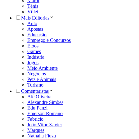
Motor
Tênis
Vôlei
Mais Editorias
Auto
Apostas
Educação
Emprego e Concursos
Eloos
Games
Indústria
Jogos
Meio Ambiente
Negócios
Pets e Animais
Turismo
Comentaristas
Alê Oliveira
Alexandre Simões
Edu Panzi
Emerson Romano
Fabrício
João Vitor Xavier
Marques
Nathália Fiuza