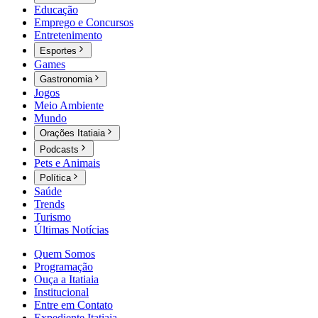
Educação
Emprego e Concursos
Entretenimento
Esportes
Games
Gastronomia
Jogos
Meio Ambiente
Mundo
Orações Itatiaia
Podcasts
Pets e Animais
Política
Saúde
Trends
Turismo
Últimas Notícias
Quem Somos
Programação
Ouça a Itatiaia
Institucional
Entre em Contato
Expediente Itatiaia