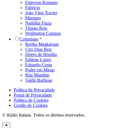
Emerson Romano
Fabrício
João Vitor Xavier
Marques
Nathália Fiuza
Thiago Reis
Wellington Campos
Colunistas
Bertha Maakaroun
Ciro Dias Reis
Direto de Brasília
Edilene Lopes
Eduardo Costa
Poder em Minas
Rita Mundim
Valdir Barbosa
Política de Privacidade
Portal de Privacidade
Política de Cookies
Gestão de Cookies
© Rádio Itatiaia. Todos os direitos reservados.