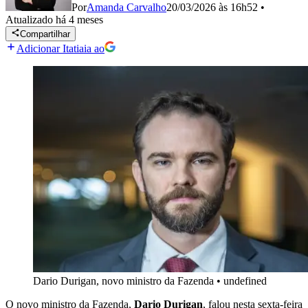
Por
Amanda Carvalho
20/03/2026 às 16h52
•
Atualizado
há 4 meses
Compartilhar
Adicionar Itatiaia ao
Dario Durigan, novo ministro da Fazenda
•
undefined
O novo ministro da Fazenda,
Dario Durigan
, falou nesta sexta-feira