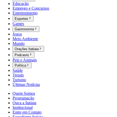
Educação
Emprego e Concursos
Entretenimento
Esportes
Games
Gastronomia
Jogos
Meio Ambiente
Mundo
Orações Itatiaia
Podcasts
Pets e Animais
Política
Saúde
Trends
Turismo
Últimas Notícias
Quem Somos
Programação
Ouça a Itatiaia
Institucional
Entre em Contato
Expediente Itatiaia