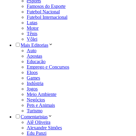
eSports
Famosos do Esporte
Futebol Nacional
Futebol Internacional
Lutas
Motor
Tênis
Vôlei
Mais Editorias
Auto
Apostas
Educação
Emprego e Concursos
Eloos
Games
Indústria
Jogos
Meio Ambiente
Negócios
Pets e Animais
Turismo
Comentaristas
Alê Oliveira
Alexandre Simões
Edu Panzi