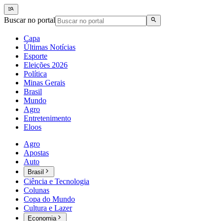
Buscar no portal
Capa
Últimas Notícias
Esporte
Eleições 2026
Política
Minas Gerais
Brasil
Mundo
Agro
Entretenimento
Eloos
Agro
Apostas
Auto
Brasil
Ciência e Tecnologia
Colunas
Copa do Mundo
Cultura e Lazer
Economia