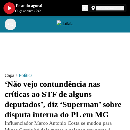
Tocando agora!
Belo Horizonte
Ouça ao vivo
/
24h
Capa
Política
‘Não vejo contundência nas
críticas ao STF de alguns
deputados’, diz ‘Superman’ sobre
disputa interna do PL em MG
Influenciador Marco Antonio Costa se mudou para