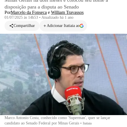
Minas Gerais há dois meses e colocou seu nome à
disposição para a disputa ao Senado
Por
Marcelo da Fonseca
e
William Travassos
01/07/2025 às 14h53
•
Atualizado
há 1 ano
Compartilhar
Adicionar Itatiaia ao
Marco Antonio Costa, conhecido como 'Superman', quer se lançar
candidato ao Senado Federal por Minas Gerais
•
Itatiaia