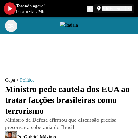
Tocando agora!
Belo Horizonte
Ouça ao vivo
/
24h
Capa
Política
Ministro pede cautela dos EUA ao
tratar facções brasileiras como
terrorismo
Ministro da Defesa afirmou que discussão precisa
preservar a soberania do Brasil
Por
Gabriel Máximo