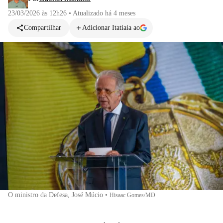
23/03/2026 às 12h26
•
Atualizado
há 4 meses
Compartilhar
Adicionar Itatiaia ao
O ministro da Defesa, José Múcio
•
Hisaac Gomes/MD