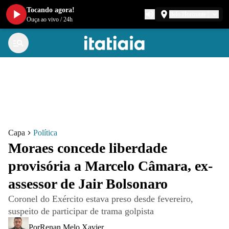
Tocando agora!
Belo Horizonte
Ouça ao vivo
/
24h
Capa
Política
Moraes concede liberdade
provisória a Marcelo Câmara, ex-
assessor de Jair Bolsonaro
Coronel do Exército estava preso desde fevereiro,
suspeito de participar de trama golpista
Por
Renan Melo Xavier