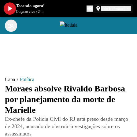
Tocando agora!
Belo Horizonte
Ouça ao vivo
/
24h
Capa
Política
Moraes absolve Rivaldo Barbosa
por planejamento da morte de
Marielle
Ex-chefe da Polícia Civil do RJ está preso desde março
de 2024, acusado de obstruir investigações sobre os
assassinatos