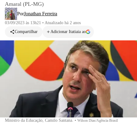
Amaral (PL-MG)
Por
Jonathan Ferreira
03/09/2023 às 13h21
•
Atualizado
há 2 anos
Compartilhar
Adicionar Itatiaia ao
Ministro da Educação, Camilo Santana.
•
Wilson Dias/Agência Brasil