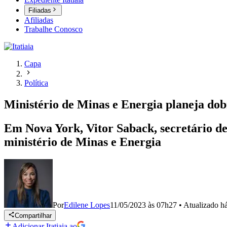
Filiadas
Afiliadas
Trabalhe Conosco
Capa
Política
Ministério de Minas e Energia planeja do
Em Nova York, Vitor Saback, secretário de 
ministério de Minas e Energia
Por
Edilene Lopes
11/05/2023 às 07h27
•
Atualizado
h
Compartilhar
Adicionar Itatiaia ao