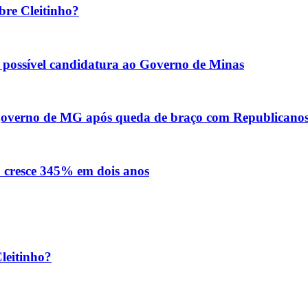
bre Cleitinho?
re possível candidatura ao Governo de Minas
o governo de MG após queda de braço com Republicano
o cresce 345% em dois anos
leitinho?