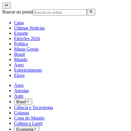
Buscar no portal
Capa
Últimas Notícias
Esporte
Eleições 2026
Política
Minas Gerais
Brasil
Mundo
Agro
Entretenimento
Eloos
Agro
Apostas
Auto
Brasil
Ciência e Tecnologia
Colunas
Copa do Mundo
Cultura e Lazer
Economia