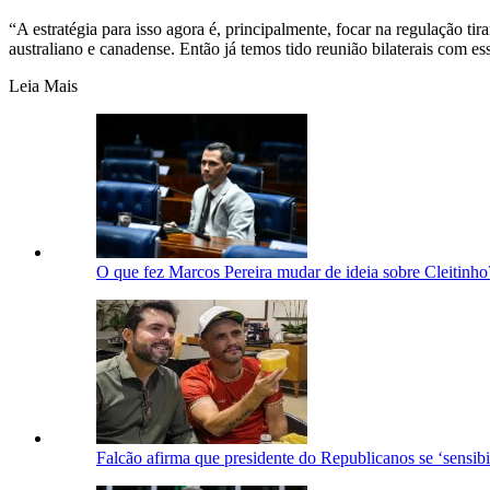
“A estratégia para isso agora é, principalmente, focar na regulação t
australiano e canadense. Então já temos tido reunião bilaterais com e
Leia Mais
O que fez Marcos Pereira mudar de ideia sobre Cleitinho
Falcão afirma que presidente do Republicanos se ‘sensib