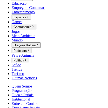
Educação
Emprego e Concursos
Entretenimento
Esportes
Games
Gastronomia
Jogos
Meio Ambiente
Mundo
Orações Itatiaia
Podcasts
Pets e Animais
Política
Saúde
Trends
Turismo
Últimas Notícias
Quem Somos
Programação
Ouça a Itatiaia
Institucional
Entre em Contato
Expediente Itatiaia