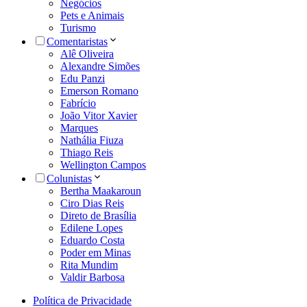
Negócios
Pets e Animais
Turismo
Comentaristas
Alê Oliveira
Alexandre Simões
Edu Panzi
Emerson Romano
Fabrício
João Vitor Xavier
Marques
Nathália Fiuza
Thiago Reis
Wellington Campos
Colunistas
Bertha Maakaroun
Ciro Dias Reis
Direto de Brasília
Edilene Lopes
Eduardo Costa
Poder em Minas
Rita Mundim
Valdir Barbosa
Política de Privacidade