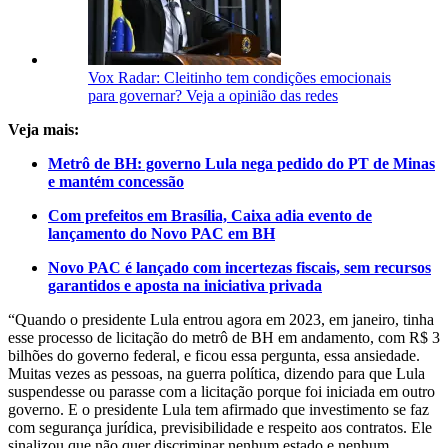
Vox Radar: Cleitinho tem condições emocionais
para governar? Veja a opinião das redes
Veja mais:
Metrô de BH: governo Lula nega pedido do PT de Minas
e mantém concessão
Com prefeitos em Brasília, Caixa adia evento de
lançamento do Novo PAC em BH
Novo PAC é lançado com incertezas fiscais, sem recursos
garantidos e aposta na iniciativa privada
“Quando o presidente Lula entrou agora em 2023, em janeiro, tinha
esse processo de licitação do metrô de BH em andamento, com R$ 3
bilhões do governo federal, e ficou essa pergunta, essa ansiedade.
Muitas vezes as pessoas, na guerra política, dizendo para que Lula
suspendesse ou parasse com a licitação porque foi iniciada em outro
governo. E o presidente Lula tem afirmado que investimento se faz
com segurança jurídica, previsibilidade e respeito aos contratos. Ele
sinalizou que não quer discriminar nenhum estado e nenhum