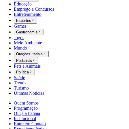
Educação
Emprego e Concursos
Entretenimento
Esportes
Games
Gastronomia
Jogos
Meio Ambiente
Mundo
Orações Itatiaia
Podcasts
Pets e Animais
Política
Saúde
Trends
Turismo
Últimas Notícias
Quem Somos
Programação
Ouça a Itatiaia
Institucional
Entre em Contato
Expediente Itatiaia