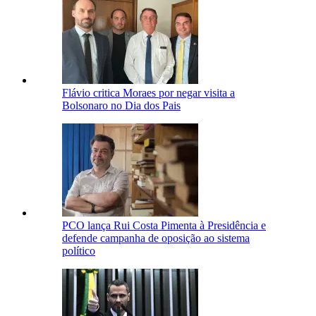
Flávio critica Moraes por negar visita a
Bolsonaro no Dia dos Pais
PCO lança Rui Costa Pimenta à Presidência e
defende campanha de oposição ao sistema
político