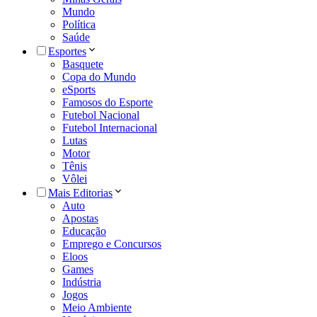
Mundo
Política
Saúde
Esportes
Basquete
Copa do Mundo
eSports
Famosos do Esporte
Futebol Nacional
Futebol Internacional
Lutas
Motor
Tênis
Vôlei
Mais Editorias
Auto
Apostas
Educação
Emprego e Concursos
Eloos
Games
Indústria
Jogos
Meio Ambiente