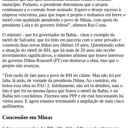
município. Portanto, o presidente determinou que o projeto
continuasse e o contrato fosse assinado. Espero e desejo sucesso à
empresa vencedora, para que toque o projeto e tenhamos em breve o
metrô com qualidade atendendo o povo de Minas, com apoio do
presidente Lula e do governo federal”, afirmou Rui Costa.
O ministro - que foi governador da Bahia - citou o exemplo do
metrô de Salvador, que foi feito em parceria com o setor privado e
construiu duas novas linhas nos últimos 10 anos. Questionado sobre
a situação do metrô de BH, que há mais de 20 anos não recebe
investimentos significativos, o ministro afirmou que houve interesse
do governo Dilma Rousseff (PT) em destravar a obra, mas que o
projeto não avançou.
“Tem razão de fato para o povo de BH ter ciúme. Mas não foi por
falta, lá atrás, de vontade da presidenta Dilma. Ao contrário, ela
botou essa obra no PAC 2. Infelizmente, não sei os detalhes, mas o
fato é que foi na mesma época que botou o metrô da Bahia, e na
Bahia nós concluímos. Fizemos uma PPP e ele está funcionando há
vários anos. E agora estamos terminando a ampliação de mais cinco
quilômetros.
Concessões em Minas