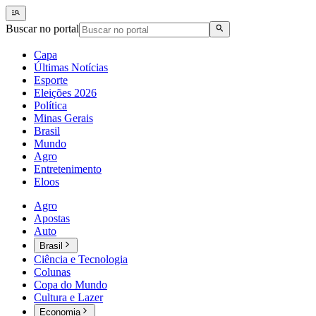
Buscar no portal
Capa
Últimas Notícias
Esporte
Eleições 2026
Política
Minas Gerais
Brasil
Mundo
Agro
Entretenimento
Eloos
Agro
Apostas
Auto
Brasil
Ciência e Tecnologia
Colunas
Copa do Mundo
Cultura e Lazer
Economia