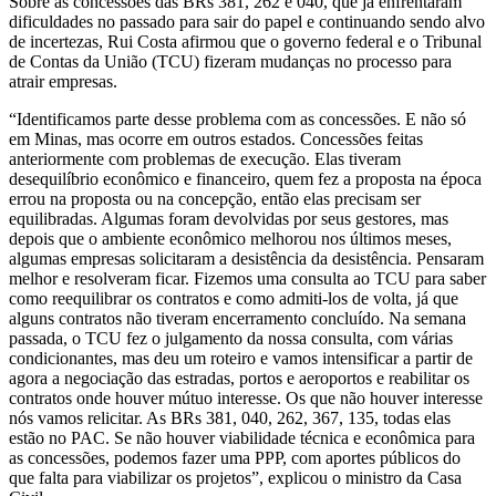
Sobre as concessões das BRs 381, 262 e 040, que já enfrentaram
dificuldades no passado para sair do papel e continuando sendo alvo
de incertezas, Rui Costa afirmou que o governo federal e o Tribunal
de Contas da União (TCU) fizeram mudanças no processo para
atrair empresas.
“Identificamos parte desse problema com as concessões. E não só
em Minas, mas ocorre em outros estados. Concessões feitas
anteriormente com problemas de execução. Elas tiveram
desequilíbrio econômico e financeiro, quem fez a proposta na época
errou na proposta ou na concepção, então elas precisam ser
equilibradas. Algumas foram devolvidas por seus gestores, mas
depois que o ambiente econômico melhorou nos últimos meses,
algumas empresas solicitaram a desistência da desistência. Pensaram
melhor e resolveram ficar. Fizemos uma consulta ao TCU para saber
como reequilibrar os contratos e como admiti-los de volta, já que
alguns contratos não tiveram encerramento concluído. Na semana
passada, o TCU fez o julgamento da nossa consulta, com várias
condicionantes, mas deu um roteiro e vamos intensificar a partir de
agora a negociação das estradas, portos e aeroportos e reabilitar os
contratos onde houver mútuo interesse. Os que não houver interesse
nós vamos relicitar. As BRs 381, 040, 262, 367, 135, todas elas
estão no PAC. Se não houver viabilidade técnica e econômica para
as concessões, podemos fazer uma PPP, com aportes públicos do
que falta para viabilizar os projetos”, explicou o ministro da Casa