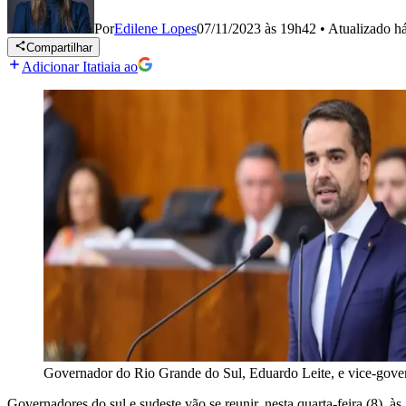
Por
Edilene Lopes
07/11/2023 às 19h42
•
Atualizado
h
Compartilhar
Adicionar Itatiaia ao
Governador do Rio Grande do Sul, Eduardo Leite, e vice-gov
Governadores do sul e sudeste vão se reunir, nesta quarta-feira (8)