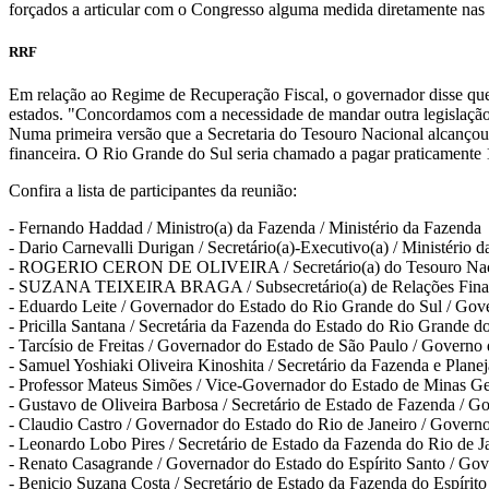
forçados a articular com o Congresso alguma medida diretamente nas l
RRF
Em relação ao Regime de Recuperação Fiscal, o governador disse que 
estados. "Concordamos com a necessidade de mandar outra legislação,
Numa primeira versão que a Secretaria do Tesouro Nacional alcançou 
financeira. O Rio Grande do Sul seria chamado a pagar praticamente 
Confira a lista de participantes da reunião:
- Fernando Haddad / Ministro(a) da Fazenda / Ministério da Fazenda
- Dario Carnevalli Durigan / Secretário(a)-Executivo(a) / Ministério 
- ROGERIO CERON DE OLIVEIRA / Secretário(a) do Tesouro Nacio
- SUZANA TEIXEIRA BRAGA / Subsecretário(a) de Relações Financei
- Eduardo Leite / Governador do Estado do Rio Grande do Sul / Gov
- Pricilla Santana / Secretária da Fazenda do Estado do Rio Grande 
- Tarcísio de Freitas / Governador do Estado de São Paulo / Governo
- Samuel Yoshiaki Oliveira Kinoshita / Secretário da Fazenda e Pla
- Professor Mateus Simões / Vice-Governador do Estado de Minas Ge
- Gustavo de Oliveira Barbosa / Secretário de Estado de Fazenda / 
- Claudio Castro / Governador do Estado do Rio de Janeiro / Govern
- Leonardo Lobo Pires / Secretário de Estado da Fazenda do Rio de J
- Renato Casagrande / Governador do Estado do Espírito Santo / Gov
- Benicio Suzana Costa / Secretário de Estado da Fazenda do Espírit