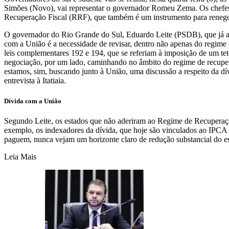
Simões (Novo), vai representar o governador Romeu Zema. Os chefes
Recuperação Fiscal (RRF), que também é um instrumento para renego
O governador do Rio Grande do Sul, Eduardo Leite (PSDB), que já ade
com a União é a necessidade de revisar, dentro não apenas do regime 
leis complementares 192 e 194, que se referiam à imposição de um te
negociação, por um lado, caminhando no âmbito do regime de recuperaç
estamos, sim, buscando junto à União, uma discussão a respeito da dív
entrevista à Itatiaia.
Dívida com a União
Segundo Leite, os estados que não aderiram ao Regime de Recuperaç
exemplo, os indexadores da dívida, que hoje são vinculados ao IPC
paguem, nunca vejam um horizonte claro de redução substancial do es
Leia Mais