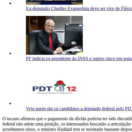
Ex-deputado Charlles Evangelista deve ser vice de Flá
PF indicia ex-presidente do INSS e outros cinco em segu
Veja quem são os candidatos a deputado federal pelo P
O tucano afirmou que o pagamento da dívida poderia ter sido discuti
federal não adote uma posição, os interessados buscarão a articulaç
acreditamos nisso, o ministro Haddad tem se mostrado bastante dispo