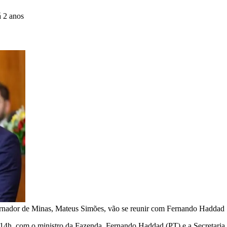
á 2 anos
ernador de Minas, Mateus Simões, vão se reunir com Fernando Haddad
, às 14h, com o ministro da Fazenda, Fernando Haddad (PT) e a Secretar