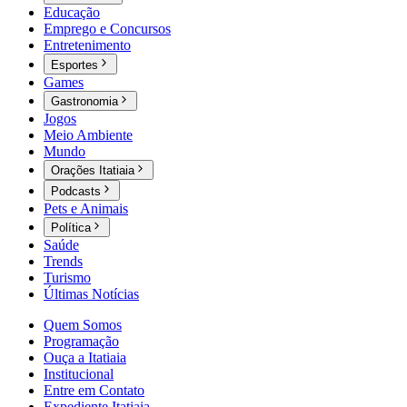
Educação
Emprego e Concursos
Entretenimento
Esportes
Games
Gastronomia
Jogos
Meio Ambiente
Mundo
Orações Itatiaia
Podcasts
Pets e Animais
Política
Saúde
Trends
Turismo
Últimas Notícias
Quem Somos
Programação
Ouça a Itatiaia
Institucional
Entre em Contato
Expediente Itatiaia