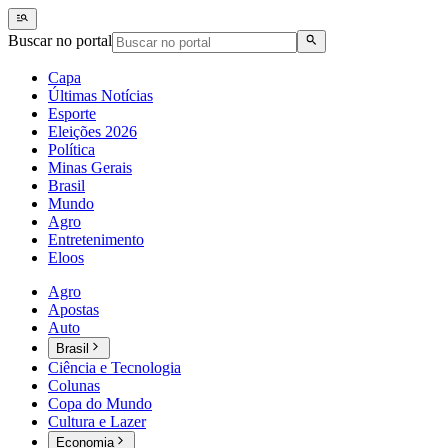
Buscar no portal
Capa
Últimas Notícias
Esporte
Eleições 2026
Política
Minas Gerais
Brasil
Mundo
Agro
Entretenimento
Eloos
Agro
Apostas
Auto
Brasil
Ciência e Tecnologia
Colunas
Copa do Mundo
Cultura e Lazer
Economia