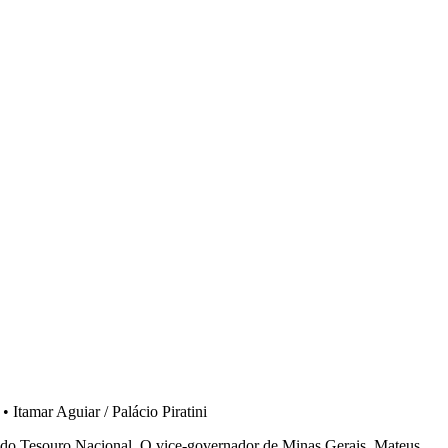
•
Itamar Aguiar / Palácio Piratini
ia do Tesouro Nacional. O vice-governador de Minas Gerais, Mateus