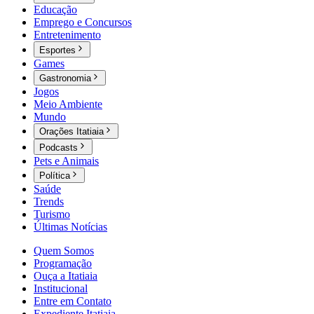
Educação
Emprego e Concursos
Entretenimento
Esportes
Games
Gastronomia
Jogos
Meio Ambiente
Mundo
Orações Itatiaia
Podcasts
Pets e Animais
Política
Saúde
Trends
Turismo
Últimas Notícias
Quem Somos
Programação
Ouça a Itatiaia
Institucional
Entre em Contato
Expediente Itatiaia