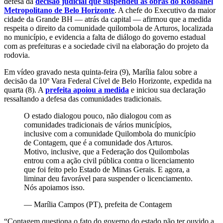
defesa da
decisão judicial que suspendeu as obras do Rodoanel
Metropolitano de Belo Horizonte
. A chefe do Executivo da maior
cidade da Grande BH — atrás da capital — afirmou que a medida
respeita o direito da comunidade quilombola de Arturos, localizada
no município, e evidencia a falta de diálogo do governo estadual
com as prefeituras e a sociedade civil na elaboração do projeto da
rodovia.
Em vídeo gravado nesta quinta-feira (9), Marília falou sobre a
decisão da 10º Vara Federal Cível de Belo Horizonte, expedida na
quarta (8). A
prefeita apoiou a medida
e iniciou sua declaração
ressaltando a defesa das comunidades tradicionais.
O estado dialogou pouco, não dialogou com as
comunidades tradicionais de vários municípios,
inclusive com a comunidade Quilombola do município
de Contagem, que é a comunidade dos Arturos.
Motivo, inclusive, que a Federação dos Quilombolas
entrou com a ação civil pública contra o licenciamento
que foi feito pelo Estado de Minas Gerais. E agora, a
liminar deu favorável para suspender o licenciamento.
Nós apoiamos isso.
—
Marília Campos (PT), prefeita de Contagem
“Contagem questiona o fato do governo do estado não ter ouvido a