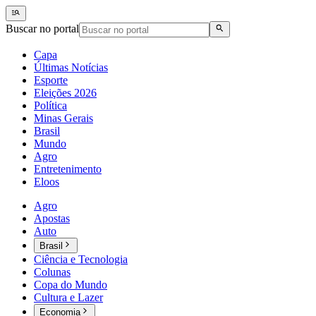
Buscar no portal
Capa
Últimas Notícias
Esporte
Eleições 2026
Política
Minas Gerais
Brasil
Mundo
Agro
Entretenimento
Eloos
Agro
Apostas
Auto
Brasil
Ciência e Tecnologia
Colunas
Copa do Mundo
Cultura e Lazer
Economia