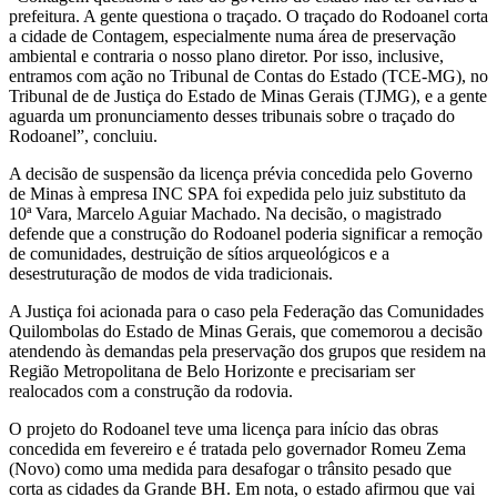
prefeitura. A gente questiona o traçado. O traçado do Rodoanel corta
a cidade de Contagem, especialmente numa área de preservação
ambiental e contraria o nosso plano diretor. Por isso, inclusive,
entramos com ação no Tribunal de Contas do Estado (TCE-MG), no
Tribunal de de Justiça do Estado de Minas Gerais (TJMG), e a gente
aguarda um pronunciamento desses tribunais sobre o traçado do
Rodoanel”, concluiu.
A decisão de suspensão da licença prévia concedida pelo Governo
de Minas à empresa INC SPA foi expedida pelo juiz substituto da
10ª Vara, Marcelo Aguiar Machado. Na decisão, o magistrado
defende que a construção do Rodoanel poderia significar a remoção
de comunidades, destruição de sítios arqueológicos e a
desestruturação de modos de vida tradicionais.
A Justiça foi acionada para o caso pela Federação das Comunidades
Quilombolas do Estado de Minas Gerais, que comemorou a decisão
atendendo às demandas pela preservação dos grupos que residem na
Região Metropolitana de Belo Horizonte e precisariam ser
realocados com a construção da rodovia.
O projeto do Rodoanel teve uma licença para início das obras
concedida em fevereiro e é tratada pelo governador Romeu Zema
(Novo) como uma medida para desafogar o trânsito pesado que
corta as cidades da Grande BH. Em nota, o estado afirmou que vai