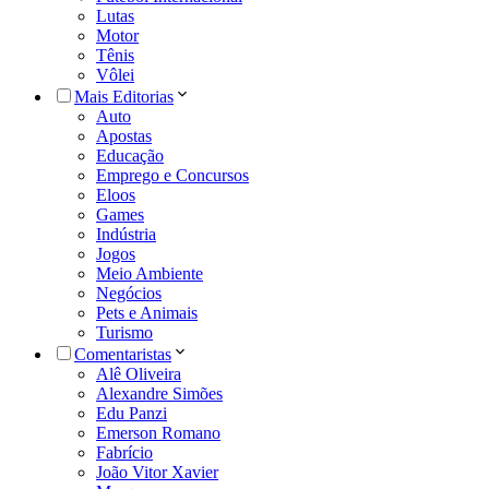
Lutas
Motor
Tênis
Vôlei
Mais Editorias
Auto
Apostas
Educação
Emprego e Concursos
Eloos
Games
Indústria
Jogos
Meio Ambiente
Negócios
Pets e Animais
Turismo
Comentaristas
Alê Oliveira
Alexandre Simões
Edu Panzi
Emerson Romano
Fabrício
João Vitor Xavier