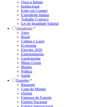
Ouça a Itatiaia
Institucional
Entre em Contato
Expediente Itatiaia
Trabalhe Conosco
Lei de Igualdade Salarial
Jornalismo
Agro
Brasil
Cultura e Lazer
Economia
Eleições 2026
Entretenimento
Gastronomia
Minas Gerais
Mundo
Política
Saúde
Esportes
Basquete
Copa do Mundo
eSports
Famosos do Esporte
Futebol Nacional
Futebol Internacional