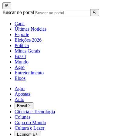
Buscar no portal
Capa
Últimas Notícias
Esporte
Eleições 2026
Política
Minas Gerais
Brasil
Mundo
Agro
Entretenimento
Eloos
Agro
Apostas
Auto
Brasil
Ciência e Tecnologia
Colunas
Copa do Mundo
Cultura e Lazer
Economia