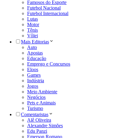
Famosos do Esporte
Futebol Nacional
Futebol Internacional
Lutas
Motor
Tênis
Vôlei
Mais Editorias
Auto
Apostas
Educação
Emprego e Concursos
Eloos
Games
Indústria
Jogos
Meio Ambiente
Negócios
Pets e Animais
Turismo
Comentaristas
Alê Oliveira
Alexandre Simões
Edu Panzi
Emerson Romano