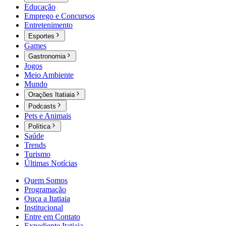
Educação
Emprego e Concursos
Entretenimento
Esportes
Games
Gastronomia
Jogos
Meio Ambiente
Mundo
Orações Itatiaia
Podcasts
Pets e Animais
Política
Saúde
Trends
Turismo
Últimas Notícias
Quem Somos
Programação
Ouça a Itatiaia
Institucional
Entre em Contato
Expediente Itatiaia