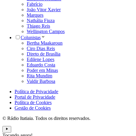
Fabrício
João Vitor Xavier
Marques
Nathália Fiuza
Thiago Reis
Wellington Campos
Colunistas
Bertha Maakaroun
Ciro Dias Reis
Direto de Brasília
Edilene Lopes
Eduardo Costa
Poder em Minas
Rita Mundim
Valdir Barbosa
Política de Privacidade
Portal de Privacidade
Política de Cookies
Gestão de Cookies
© Rádio Itatiaia. Todos os direitos reservados.
Tocando agora!