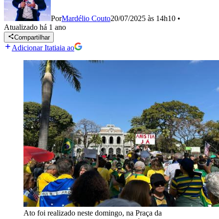
Por
Mardélio Couto
20/07/2025 às 14h10
•
Atualizado
há 1 ano
Compartilhar
Adicionar Itatiaia ao
Ato foi realizado neste domingo, na Praça da