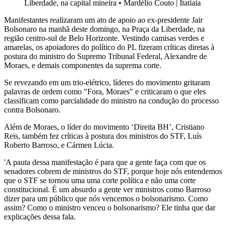
Liberdade, na capital mineira
•
Mardélio Couto | Itatiaia
Manifestantes realizaram um ato de apoio ao ex-presidente Jair
Bolsonaro na manhã deste domingo, na Praça da Liberdade, na
região centro-sul de Belo Horizonte. Vestindo camisas verdes e
amarelas, os apoiadores do político do PL fizeram críticas diretas à
postura do ministro do Supremo Tribunal Federal, Alexandre de
Moraes, e demais componentes da suprema corte.
Se revezando em um trio-elétrico, líderes do movimento gritaram
palavras de ordem como "Fora, Moraes" e criticaram o que eles
classificam como parcialidade do ministro na condução do processo
contra Bolsonaro.
Além de Moraes, o líder do movimento ‘Direita BH’, Cristiano
Reis, também fez críticas à postura dos ministros do STF, Luís
Roberto Barroso, e Cármen Lúcia.
'A pauta dessa manifestação é para que a gente faça com que os
senadores cobrem de ministros do STF, porque hoje nós entendemos
que o STF se tornou uma uma corte política e não uma corte
constitucional. É um absurdo a gente ver ministros como Barroso
dizer para um público que nós vencemos o bolsonarismo. Como
assim? Como o ministro venceu o bolsonarismo? Ele tinha que dar
explicações dessa fala.