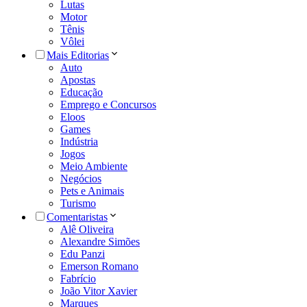
Lutas
Motor
Tênis
Vôlei
Mais Editorias
Auto
Apostas
Educação
Emprego e Concursos
Eloos
Games
Indústria
Jogos
Meio Ambiente
Negócios
Pets e Animais
Turismo
Comentaristas
Alê Oliveira
Alexandre Simões
Edu Panzi
Emerson Romano
Fabrício
João Vitor Xavier
Marques