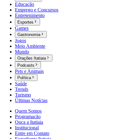
Educação
Emprego e Concursos
Entretenimento
Esportes
Games
Gastronomia
Jogos
Meio Ambiente
Mundo
Orações Itatiaia
Podcasts
Pets e Animais
Política
Saúde
Trends
Turismo
Últimas Notícias
Quem Somos
Programação
Ouça a Itatiaia
Institucional
Entre em Contato
Expediente Itatiaia