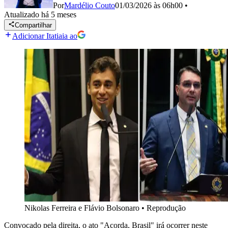
Por
Mardélio Couto
01/03/2026 às 06h00
•
Atualizado
há 5 meses
Compartilhar
Adicionar Itatiaia ao
Nikolas Ferreira e Flávio Bolsonaro
•
Reprodução
Convocado pela direita, o ato "Acorda, Brasil" irá ocorrer neste