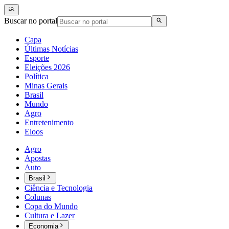
Buscar no portal
Capa
Últimas Notícias
Esporte
Eleições 2026
Política
Minas Gerais
Brasil
Mundo
Agro
Entretenimento
Eloos
Agro
Apostas
Auto
Brasil
Ciência e Tecnologia
Colunas
Copa do Mundo
Cultura e Lazer
Economia