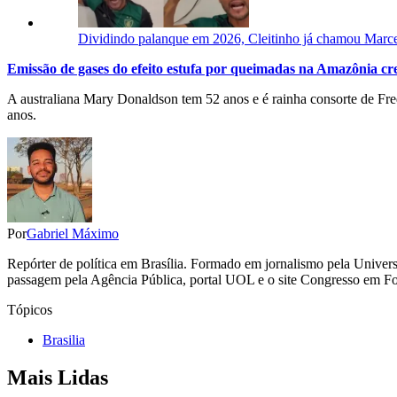
Dividindo palanque em 2026, Cleitinho já chamou Marcel
Emissão de gases do efeito estufa por queimadas na Amazônia c
A australiana Mary Donaldson tem 52 anos e é rainha consorte de Fr
anos.
Por
Gabriel Máximo
Repórter de política em Brasília. Formado em jornalismo pela Univers
passagem pela Agência Pública, portal UOL e o site Congresso em F
Tópicos
Brasilia
Mais Lidas