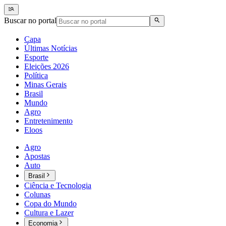
Buscar no portal
Capa
Últimas Notícias
Esporte
Eleições 2026
Política
Minas Gerais
Brasil
Mundo
Agro
Entretenimento
Eloos
Agro
Apostas
Auto
Brasil
Ciência e Tecnologia
Colunas
Copa do Mundo
Cultura e Lazer
Economia