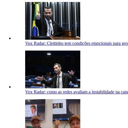
Vox Radar: Cleitinho tem condições emocionais para gov
Vox Radar: como as redes avaliam a instabilidade na can