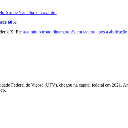
o Aro de ‘canalha’ e ‘covarde’
resce 60%
ederik X. Ele
assumiu o trono dinamarquês em janeiro após a abdicação 
idade Federal de Viçosa (UFV), chegou na capital federal em 2021. Antes
oco.