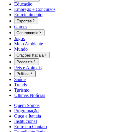
Educação
Emprego e Concursos
Entretenimento
Esportes
Games
Gastronomia
Jogos
Meio Ambiente
Mundo
Orações Itatiaia
Podcasts
Pets e Animais
Política
Saúde
Trends
Turismo
Últimas Notícias
Quem Somos
Programação
Ouça a Itatiaia
Institucional
Entre em Contato
Expediente Itatiaia