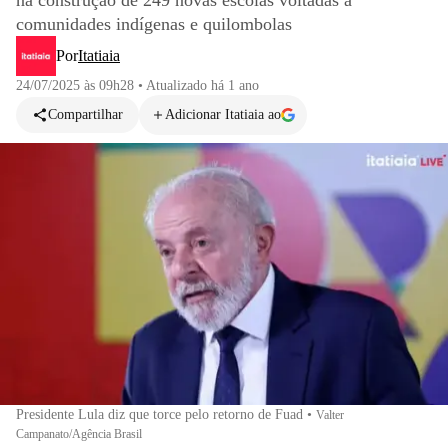
na construção de 249 novas escolas voltadas a
comunidades indígenas e quilombolas
Por
Itatiaia
24/07/2025 às 09h28
•
Atualizado
há 1 ano
Compartilhar
Adicionar Itatiaia ao
Presidente Lula diz que torce pelo retorno de Fuad
•
Valter
Campanato/Agência Brasil