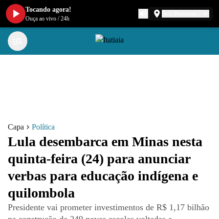
Tocando agora!
Belo Horizonte
Ouça ao vivo
/
24h
Capa
Política
Lula desembarca em Minas nesta
quinta-feira (24) para anunciar
verbas para educação indígena e
quilombola
Presidente vai prometer investimentos de R$ 1,17 bilhão