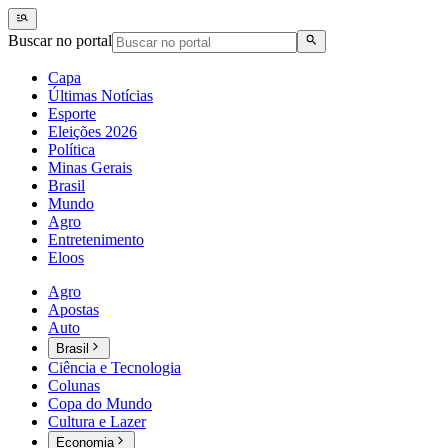
Buscar no portal
Capa
Últimas Notícias
Esporte
Eleições 2026
Política
Minas Gerais
Brasil
Mundo
Agro
Entretenimento
Eloos
Agro
Apostas
Auto
Brasil
Ciência e Tecnologia
Colunas
Copa do Mundo
Cultura e Lazer
Economia