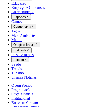
Educação
Emprego e Concursos
Entretenimento
Esportes
Games
Gastronomia
Jogos
Meio Ambiente
Mundo
Orações Itatiaia
Podcasts
Pets e Animais
Política
Saúde
Trends
Turismo
Últimas Notícias
Quem Somos
Programação
Ouça a Itatiaia
Institucional
Entre em Contato
Expediente Itatiaia