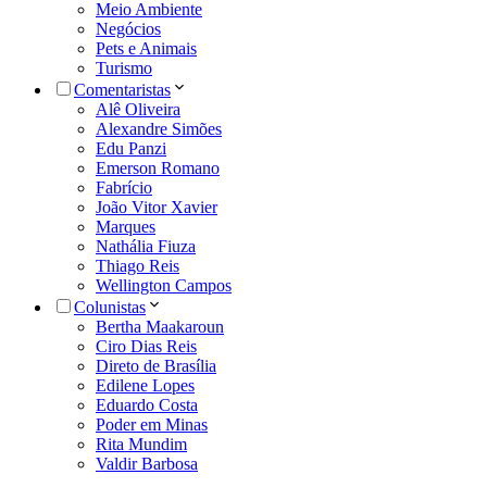
Meio Ambiente
Negócios
Pets e Animais
Turismo
Comentaristas
Alê Oliveira
Alexandre Simões
Edu Panzi
Emerson Romano
Fabrício
João Vitor Xavier
Marques
Nathália Fiuza
Thiago Reis
Wellington Campos
Colunistas
Bertha Maakaroun
Ciro Dias Reis
Direto de Brasília
Edilene Lopes
Eduardo Costa
Poder em Minas
Rita Mundim
Valdir Barbosa