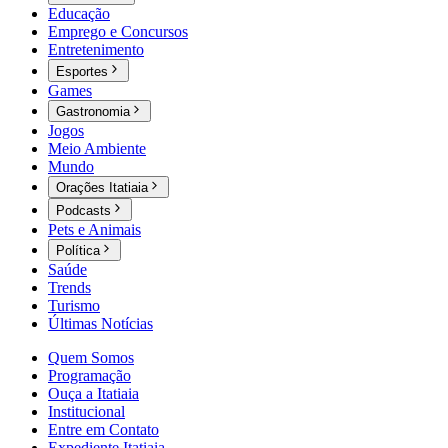
Educação
Emprego e Concursos
Entretenimento
Esportes
Games
Gastronomia
Jogos
Meio Ambiente
Mundo
Orações Itatiaia
Podcasts
Pets e Animais
Política
Saúde
Trends
Turismo
Últimas Notícias
Quem Somos
Programação
Ouça a Itatiaia
Institucional
Entre em Contato
Expediente Itatiaia