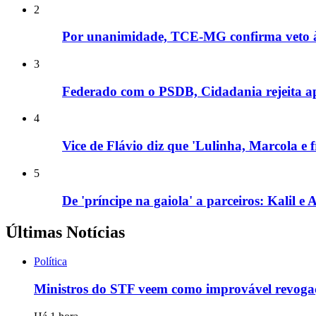
2
Por unanimidade, TCE-MG confirma veto à e
3
Federado com o PSDB, Cidadania rejeita apo
4
Vice de Flávio diz que 'Lulinha, Marcola e
5
De 'príncipe na gaiola' a parceiros: Kalil 
Últimas Notícias
Política
Ministros do STF veem como improvável revogaçã