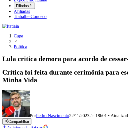
Filiadas
Afiliadas
Trabalhe Conosco
Capa
Política
Lula critica demora para acordo de cessa
Crítica foi feita durante cerimônia para 
Minha Vida
Por
Pedro Nascimento
22/11/2023 às 18h01
•
Atualiza
Compartilhar
Adicionar Itatiaia ao