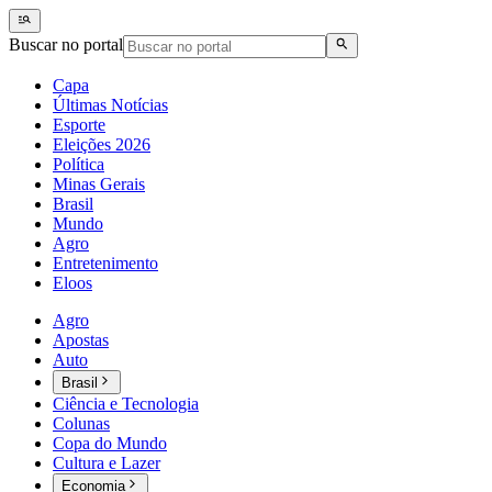
Buscar no portal
Capa
Últimas Notícias
Esporte
Eleições 2026
Política
Minas Gerais
Brasil
Mundo
Agro
Entretenimento
Eloos
Agro
Apostas
Auto
Brasil
Ciência e Tecnologia
Colunas
Copa do Mundo
Cultura e Lazer
Economia