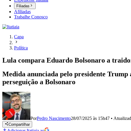
Filiadas
Afiliadas
Trabalhe Conosco
Capa
Política
Lula compara Eduardo Bolsonaro a traidor 
Medida anunciada pelo presidente Trump ao 
perseguição a Bolsonaro
Por
Pedro Nascimento
28/07/2025 às 15h47
•
Atualiza
Compartilhar
Adicionar Itatiaia ao