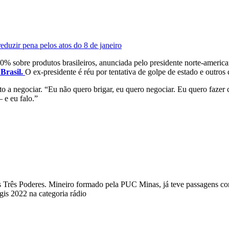
eduzir pena pelos atos do 8 de janeiro
50% sobre produtos brasileiros, anunciada pelo presidente norte-americ
Brasil.
O ex-presidente é réu por tentativa de golpe de estado e outro
osto a negociar. “Eu não quero brigar, eu quero negociar. Eu quero faz
 e eu falo.”
a dos Três Poderes. Mineiro formado pela PUC Minas, já teve passagens
s 2022 na categoria rádio