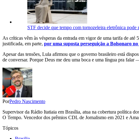
STF decide que tempo com tornozeleira eletrônica pode r
As críticas vêm às vésperas da entrada em vigor de uma tarifa de até 
justificada, em parte,
por uma suposta perseguição a Bolsonaro no 
Apesar das tensões, Lula afirmou que o governo brasileiro está disp
de conversar. Porque Deus me deu uma boca e uma língua pra falar —
Por
Pedro Nascimento
Supervisor da Rádio Itatiaia em Brasília, atua na cobertura polític
O Tempo. Vencedor dos prêmios CDL de Jornalismo em 2021 e Amagi
Tópicos
Brasilia