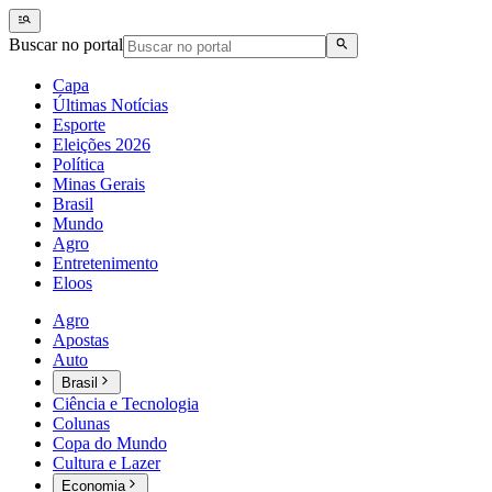
Buscar no portal
Capa
Últimas Notícias
Esporte
Eleições 2026
Política
Minas Gerais
Brasil
Mundo
Agro
Entretenimento
Eloos
Agro
Apostas
Auto
Brasil
Ciência e Tecnologia
Colunas
Copa do Mundo
Cultura e Lazer
Economia