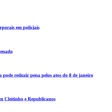
rporais em policiais
Senado
 pode reduzir pena pelos atos do 8 de janeiro
om Cleitinho e Republicanos