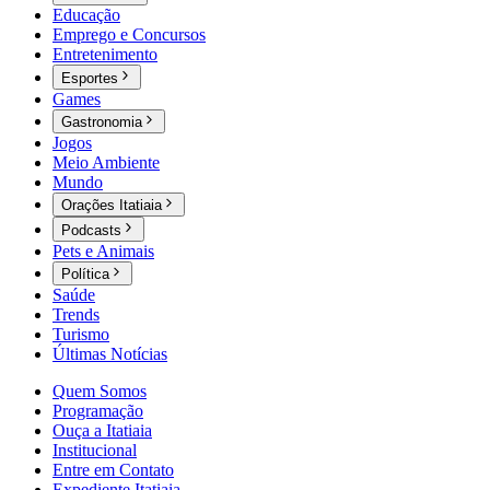
Educação
Emprego e Concursos
Entretenimento
Esportes
Games
Gastronomia
Jogos
Meio Ambiente
Mundo
Orações Itatiaia
Podcasts
Pets e Animais
Política
Saúde
Trends
Turismo
Últimas Notícias
Quem Somos
Programação
Ouça a Itatiaia
Institucional
Entre em Contato
Expediente Itatiaia