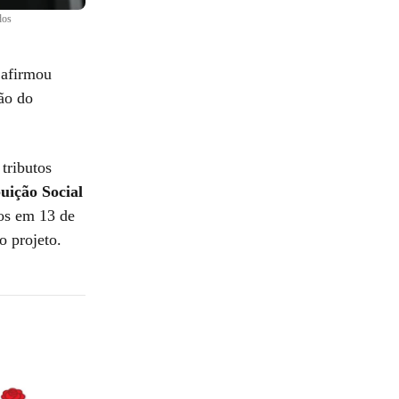
dos
 afirmou
ção do
tributos
uição Social
dos em 13 de
o projeto.