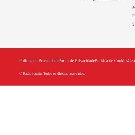
M
P
S
Política de Privacidade
Portal de Privacidade
Política de Cookies
Ges
© Rádio Itatiaia. Todos os direitos reservados.