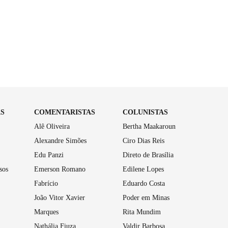
AS
COMENTARISTAS
COLUNISTAS
Alê Oliveira
Bertha Maakaroun
Alexandre Simões
Ciro Dias Reis
Edu Panzi
Direto de Brasília
sos
Emerson Romano
Edilene Lopes
Fabrício
Eduardo Costa
João Vitor Xavier
Poder em Minas
Marques
Rita Mundim
Nathália Fiuza
Valdir Barbosa