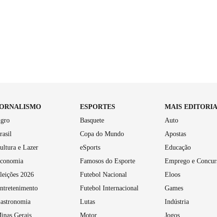
JORNALISMO
ESPORTES
MAIS EDITORI
gro
Basquete
Auto
rasil
Copa do Mundo
Apostas
ultura e Lazer
eSports
Educação
conomia
Famosos do Esporte
Emprego e Concur
leições 2026
Futebol Nacional
Eloos
ntretenimento
Futebol Internacional
Games
astronomia
Lutas
Indústria
inas Gerais
Motor
Jogos