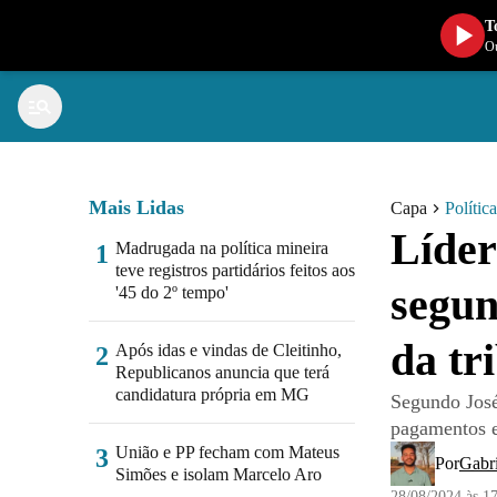
T
Ou
Mais Lidas
Capa
Política
Líder
Madrugada na política mineira
1
teve registros partidários feitos aos
segun
'45 do 2º tempo'
da tr
Após idas e vindas de Cleitinho,
2
Republicanos anuncia que terá
candidatura própria em MG
Segundo José
pagamentos e
União e PP fecham com Mateus
3
Por
Gabr
Simões e isolam Marcelo Aro
28/08/2024 às 1