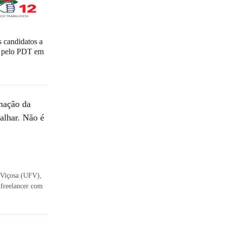
 candidatos a
l pelo PDT em
rmação da
balhar. Não é
e Viçosa (UFV),
a freelancer com