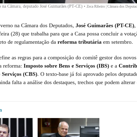
o na Câmara, deputado José Guimarães (PT-CE)
•
Zeca Ribeiro | Câmara dos Deputa
overno na Câmara dos Deputados,
José Guimarães (PT-CE)
,
feira (28) que trabalha para que a Casa possa concluir a vota
eto de regulamentação da
reforma tributária
em setembro.
efine as regras para a composição do comitê gestor dos novos 
a reforma:
Imposto sobre Bens e Serviços (IBS)
e a
Contrib
e Serviços (CBS)
. O texto-base já foi aprovado pelos deputa
inda falta a análise dos destaques, trechos que podem alterar 
m