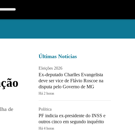
Últimas Notícias
Eleições 2026
Ex-deputado Charlles Evangelista
ação
deve ser vice de Flávio Roscoe na
disputa pelo Governo de MG
Há 2 horas
lha de
Política
PF indicia ex-presidente do INSS e
outros cinco em segundo inquérito
Há 4 horas