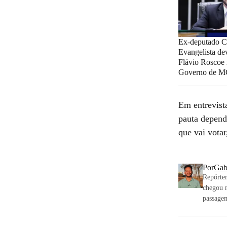
Ex-deputado Ch
Evangelista dev
Flávio Roscoe 
Governo de 
Em entrevist
pauta depend
que vai vota
Por
Gab
Repórter
chegou n
passagem