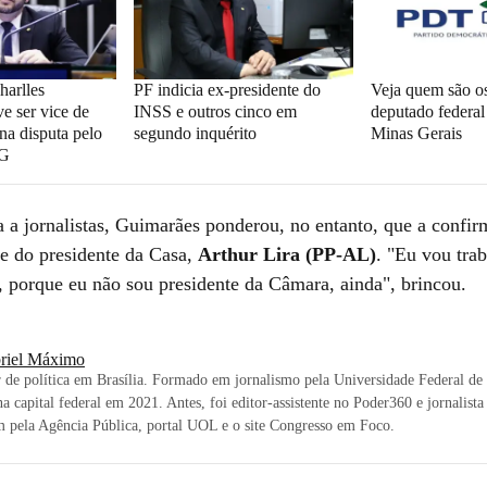
arlles
PF indicia ex-presidente do
Veja quem são os
e ser vice de
INSS e outros cinco em
deputado federa
na disputa pelo
segundo inquérito
Minas Gerais
MG
a a jornalistas, Guimarães ponderou, no entanto, que a confi
e do presidente da Casa,
Arthur Lira (PP-AL)
. "Eu vou tra
r, porque eu não sou presidente da Câmara, ainda", brincou.
riel Máximo
 de política em Brasília. Formado em jornalismo pela Universidade Federal d
a capital federal em 2021. Antes, foi editor-assistente no Poder360 e jornalist
 pela Agência Pública, portal UOL e o site Congresso em Foco.