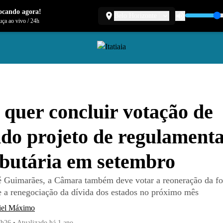
ocando agora!
Belo Horizonte
ça ao vivo
/
24h
 quer concluir votação de
do projeto de regulament
ibutária em setembro
 Guimarães, a Câmara também deve votar a reoneração da fo
 a renegociação da dívida dos estados no próximo mês
iel Máximo
7h26
•
Atualizado
há 1 ano