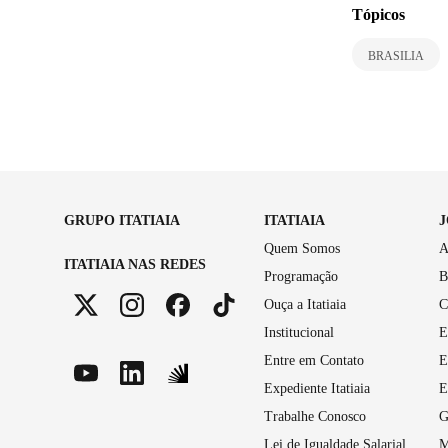
Tópicos
BRASILIA
GRUPO ITATIAIA
ITATIAIA
Quem Somos
A
ITATIAIA NAS REDES
Programação
B
Ouça a Itatiaia
C
Institucional
E
Entre em Contato
E
Expediente Itatiaia
E
Trabalhe Conosco
G
Lei de Igualdade Salarial
M