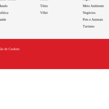
undo
Tênis
Meio Ambiente
olítica
Vôlei
Negócios
aúde
Pets e Animais
Turismo
tão de Cookies