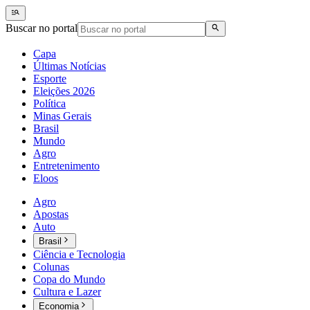
Buscar no portal
Capa
Últimas Notícias
Esporte
Eleições 2026
Política
Minas Gerais
Brasil
Mundo
Agro
Entretenimento
Eloos
Agro
Apostas
Auto
Brasil
Ciência e Tecnologia
Colunas
Copa do Mundo
Cultura e Lazer
Economia