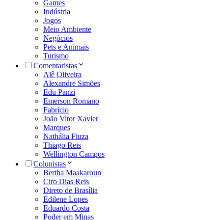
Games
Indústria
Jogos
Meio Ambiente
Negócios
Pets e Animais
Turismo
Comentaristas
Alê Oliveira
Alexandre Simões
Edu Panzi
Emerson Romano
Fabrício
João Vitor Xavier
Marques
Nathália Fiuza
Thiago Reis
Wellington Campos
Colunistas
Bertha Maakaroun
Ciro Dias Reis
Direto de Brasília
Edilene Lopes
Eduardo Costa
Poder em Minas