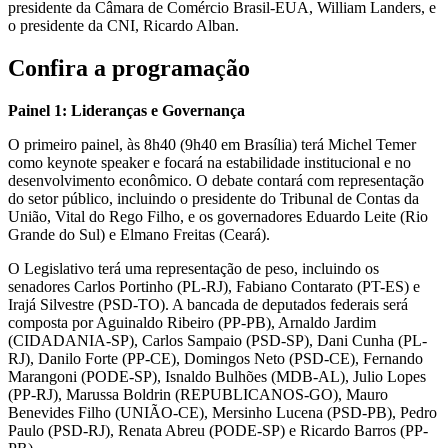
presidente da Câmara de Comércio Brasil-EUA, William Landers, e
o presidente da CNI, Ricardo Alban.
Confira a programação
Painel 1: Lideranças e Governança
O primeiro painel, às 8h40 (9h40 em Brasília) terá Michel Temer
como keynote speaker e focará na estabilidade institucional e no
desenvolvimento econômico. O debate contará com representação
do setor público, incluindo o presidente do Tribunal de Contas da
União, Vital do Rego Filho, e os governadores Eduardo Leite (Rio
Grande do Sul) e Elmano Freitas (Ceará).
O Legislativo terá uma representação de peso, incluindo os
senadores Carlos Portinho (PL-RJ), Fabiano Contarato (PT-ES) e
Irajá Silvestre (PSD-TO). A bancada de deputados federais será
composta por Aguinaldo Ribeiro (PP-PB), Arnaldo Jardim
(CIDADANIA-SP), Carlos Sampaio (PSD-SP), Dani Cunha (PL-
RJ), Danilo Forte (PP-CE), Domingos Neto (PSD-CE), Fernando
Marangoni (PODE-SP), Isnaldo Bulhões (MDB-AL), Julio Lopes
(PP-RJ), Marussa Boldrin (REPUBLICANOS-GO), Mauro
Benevides Filho (UNIÃO-CE), Mersinho Lucena (PSD-PB), Pedro
Paulo (PSD-RJ), Renata Abreu (PODE-SP) e Ricardo Barros (PP-