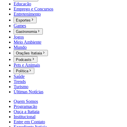
Educação
Emprego e Concursos
Entretenimento
Esportes
Games
Gastronomia
Jogos
Meio Ambiente
Mundo
Orações Itatiaia
Podcasts
Pets e Animais
Política
Saúde
Trends
Turismo
Últimas Notícias
Quem Somos
Programação
Ouça a Itatiaia
Institucional
Entre em Contato
Expediente Itatiaia