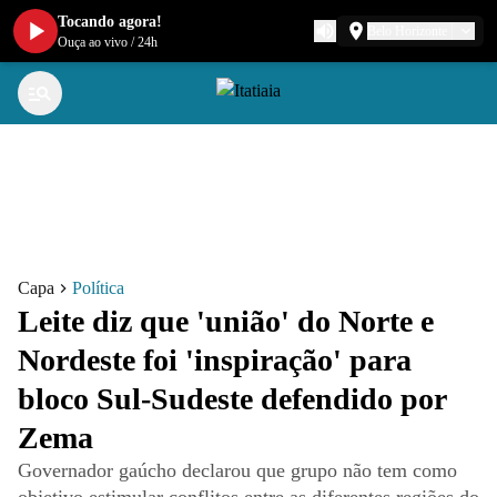
Tocando agora!
Belo Horizonte
Ouça ao vivo
/
24h
Capa
Política
Leite diz que 'união' do Norte e
Nordeste foi 'inspiração' para
bloco Sul-Sudeste defendido por
Zema
Governador gaúcho declarou que grupo não tem como