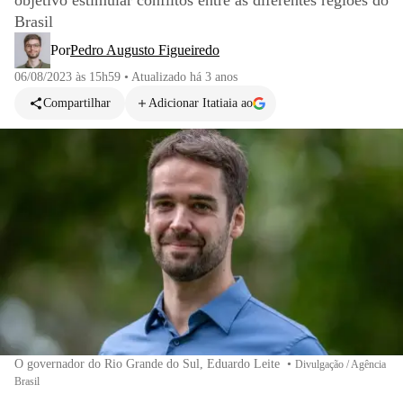
objetivo estimular conflitos entre as diferentes regiões do
Brasil
Por
Pedro Augusto Figueiredo
06/08/2023 às 15h59
•
Atualizado
há 3 anos
Compartilhar
Adicionar Itatiaia ao
O governador do Rio Grande do Sul, Eduardo Leite
•
Divulgação / Agência
Brasil