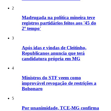
2
Madrugada na política mineira teve
registros partidários feitos aos '45 do
2º tempo'
3
Após idas e vindas de Cleitinho,
Republicanos anuncia que terá
candidatura própria em MG
4
Ministros do STF veem como
improvável revogação de restrições a
Bolsonaro
5
Por unanimidade, TCE-MG confirma