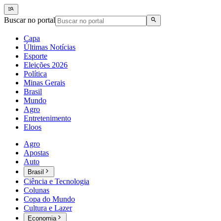
Buscar no portal
Capa
Últimas Notícias
Esporte
Eleições 2026
Política
Minas Gerais
Brasil
Mundo
Agro
Entretenimento
Eloos
Agro
Apostas
Auto
Brasil
Ciência e Tecnologia
Colunas
Copa do Mundo
Cultura e Lazer
Economia