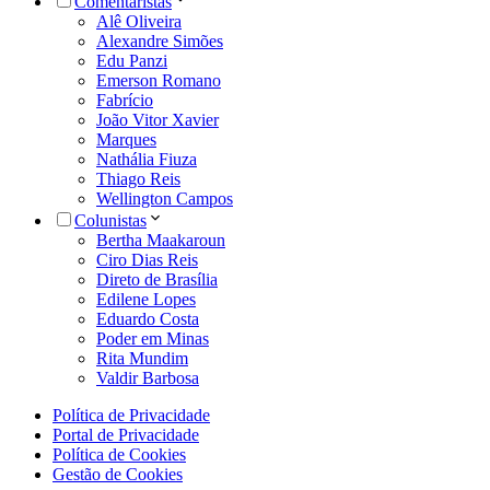
Comentaristas
Alê Oliveira
Alexandre Simões
Edu Panzi
Emerson Romano
Fabrício
João Vitor Xavier
Marques
Nathália Fiuza
Thiago Reis
Wellington Campos
Colunistas
Bertha Maakaroun
Ciro Dias Reis
Direto de Brasília
Edilene Lopes
Eduardo Costa
Poder em Minas
Rita Mundim
Valdir Barbosa
Política de Privacidade
Portal de Privacidade
Política de Cookies
Gestão de Cookies