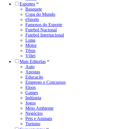
Esportes
Basquete
Copa do Mundo
eSports
Famosos do Esporte
Futebol Nacional
Futebol Internacional
Lutas
Motor
Tênis
Vôlei
Mais Editorias
Auto
Apostas
Educação
Emprego e Concursos
Eloos
Games
Indústria
Jogos
Meio Ambiente
Negócios
Pets e Animais
Turismo