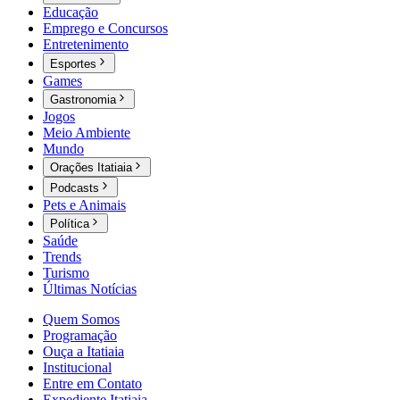
Educação
Emprego e Concursos
Entretenimento
Esportes
Games
Gastronomia
Jogos
Meio Ambiente
Mundo
Orações Itatiaia
Podcasts
Pets e Animais
Política
Saúde
Trends
Turismo
Últimas Notícias
Quem Somos
Programação
Ouça a Itatiaia
Institucional
Entre em Contato
Expediente Itatiaia