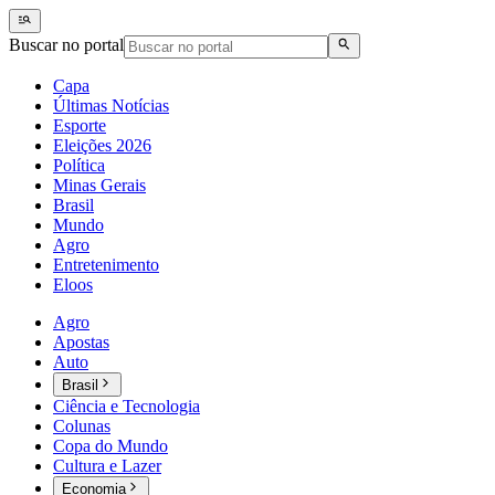
Buscar no portal
Capa
Últimas Notícias
Esporte
Eleições 2026
Política
Minas Gerais
Brasil
Mundo
Agro
Entretenimento
Eloos
Agro
Apostas
Auto
Brasil
Ciência e Tecnologia
Colunas
Copa do Mundo
Cultura e Lazer
Economia