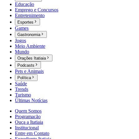
Educação
Emprego e Concursos
Entretenimento
Esportes
Games
Gastronomia
Jogos
Meio Ambiente
Mundo
Orações Itatiaia
Podcasts
Pets e Animais
Política
Saúde
Trends
Turismo
Últimas Notícias
Quem Somos
Programação
Ouça a Itatiaia
Institucional
Entre em Contato
Expediente Itatiaia