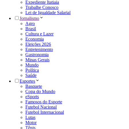
Expediente Itatiaia
Trabalhe Conosco
Lei de Igualdade Salarial
Jornalismo
Agro
Brasil
Cultura e Lazer
Economia
Eleições 2026
Entretenimento
Gastronomia
Minas Gerais
Mundo
Política
Saúde
Esportes
Basquete
Copa do Mundo
eSports
Famosos do Esporte
Futebol Nacional
Futebol Internacional
Lutas
Motor
Tênis