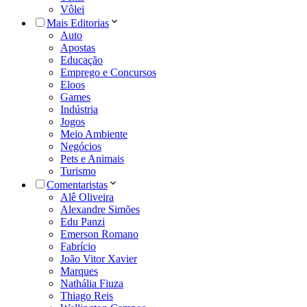
Vôlei
Mais Editorias
Auto
Apostas
Educação
Emprego e Concursos
Eloos
Games
Indústria
Jogos
Meio Ambiente
Negócios
Pets e Animais
Turismo
Comentaristas
Alê Oliveira
Alexandre Simões
Edu Panzi
Emerson Romano
Fabrício
João Vitor Xavier
Marques
Nathália Fiuza
Thiago Reis