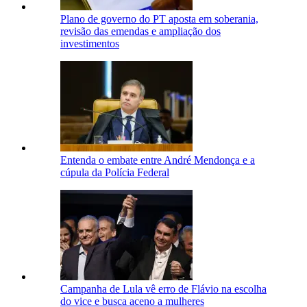
Plano de governo do PT aposta em soberania,
revisão das emendas e ampliação dos
investimentos
Entenda o embate entre André Mendonça e a
cúpula da Polícia Federal
Campanha de Lula vê erro de Flávio na escolha
do vice e busca aceno a mulheres