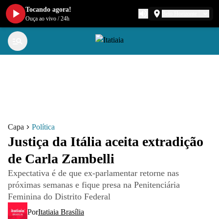
Tocando agora!
Belo Horizonte
Ouça ao vivo
/
24h
Capa
Política
Justiça da Itália aceita extradição
de Carla Zambelli
Expectativa é de que ex-parlamentar retorne nas
próximas semanas e fique presa na Penitenciária
Feminina do Distrito Federal
Por
Itatiaia Brasília