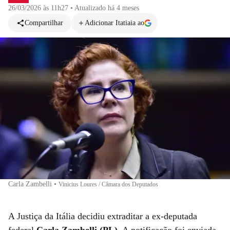
26/03/2026 às 11h27
•
Atualizado
há 4 meses
Compartilhar
Adicionar Itatiaia ao
Carla Zambelli
•
Vinicius Loures / Câmara dos Deputados
A Justiça da Itália decidiu extraditar a ex-deputada
federal
Carla Zambelli (PL)
. A notificação foi enviada