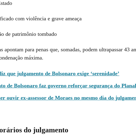
stado
ficado com violência e grave ameaça
ão de patrimônio tombado
as apontam para penas que, somadas, podem ultrapassar 43 an
condenação máxima.
diz que julgamento de Bolsonaro exige ‘serenidade’
to de Bolsonaro faz governo reforçar segurança do Planal
uer ouvir ex-assessor de Moraes no mesmo dia do julgame
horários do julgamento