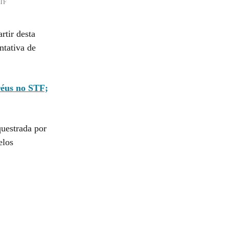
STF
rtir desta
ntativa de
 réus no STF;
questrada por
elos