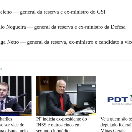
eleno — general da reserva e ex-ministro do GSI
gio Nogueira — general da reserva e ex-ministro da Defesa
aga Netto — general da reserva, ex-ministro e candidato a vi
m
arlles
PF indicia ex-presidente do
Veja quem são os
e ser vice de
INSS e outros cinco em
deputado federa
na disputa pelo
segundo inquérito
Minas Gerais