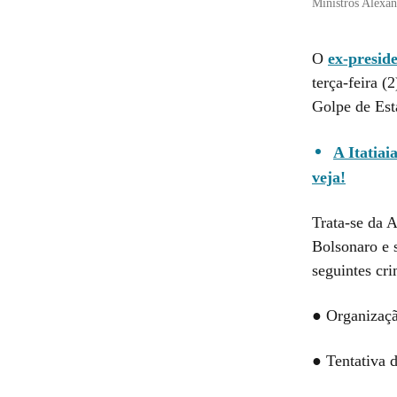
Ministros Alexa
O
ex-presid
terça-feira (
Golpe de Esta
A Itatiai
veja!
Trata-se da 
Bolsonaro e 
seguintes cri
● Organizaç
● Tentativa 