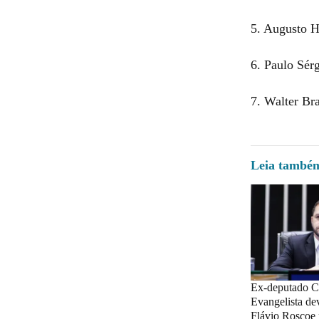
5. Augusto H
6. Paulo Sér
7. Walter Br
Leia també
Ex-deputado Ch
Evangelista dev
Flávio Roscoe 