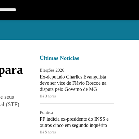
Últimas Notícias
 para
Eleições 2026
Ex-deputado Charlles Evangelista
deve ser vice de Flávio Roscoe na
disputa pelo Governo de MG
 e seus
Há 3 horas
ral (STF)
Política
PF indicia ex-presidente do INSS e
outros cinco em segundo inquérito
Há 5 horas