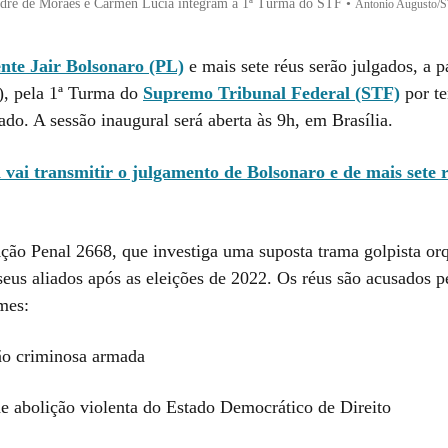
ndre de Moraes e Cármen Lúcia integram a 1ª Turma do STF
•
Antonio Augusto/
ente Jair Bolsonaro (PL)
e mais sete réus serão julgados, a pa
2), pela 1ª Turma do
Supremo Tribunal Federal (STF)
por te
do. A sessão inaugural será aberta às 9h, em Brasília.
a vai transmitir o julgamento de Bolsonaro e de mais sete
Ação Penal 2668, que investiga uma suposta trama golpista or
seus aliados após as eleições de 2022. Os réus são acusados p
mes:
ão criminosa armada
de abolição violenta do Estado Democrático de Direito