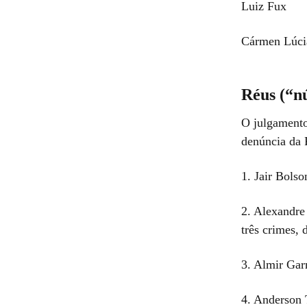
Luiz Fux
Cármen Lúci
Réus (“nú
O julgamento
denúncia da
1. Jair Bols
2. Alexandre
três crimes,
3. Almir Gar
4. Anderson 