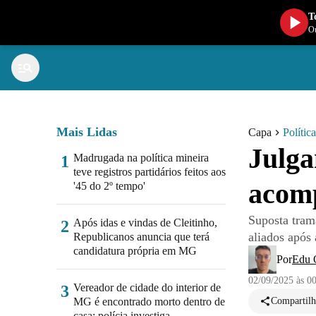
T
Ou
Mais Lidas
Capa
Política
Julga
Madrugada na política mineira
1
teve registros partidários feitos aos
acomp
'45 do 2º tempo'
Suposta trama
Após idas e vindas de Cleitinho,
2
aliados após
Republicanos anuncia que terá
candidatura própria em MG
Por
Edu O
02/09/2025 às 0
Vereador de cidade do interior de
3
MG é encontrado morto dentro de
Compartilh
casa; polícia investiga