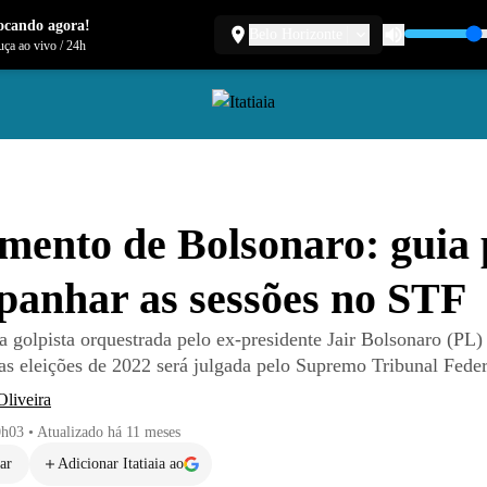
ocando agora!
Belo Horizonte
ça ao vivo
/
24h
mento de Bolsonaro: guia
anhar as sessões no STF
 golpista orquestrada pelo ex-presidente Jair Bolsonaro (PL)
 as eleições de 2022 será julgada pelo Supremo Tribunal Fede
liveira
0h03
•
Atualizado
há 11 meses
ar
Adicionar Itatiaia ao