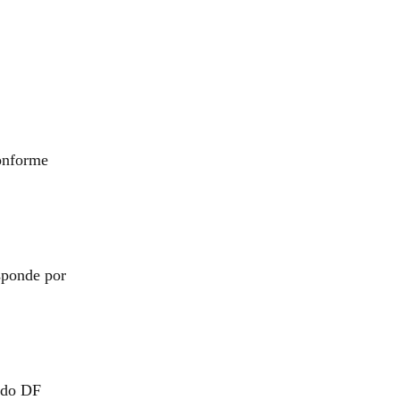
conforme
sponde por
a do DF