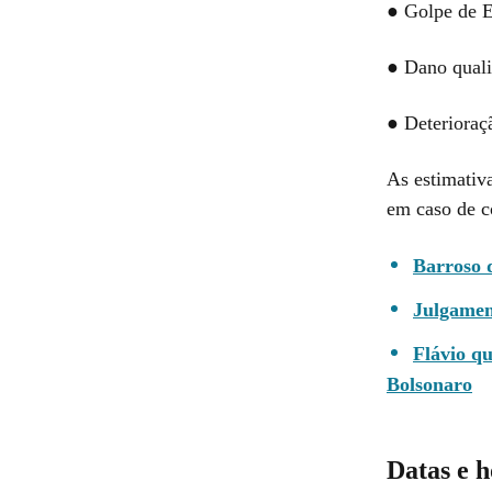
● Golpe de E
● Dano quali
● Deterioraç
As estimativ
em caso de 
Barroso 
Julgamen
Flávio q
Bolsonaro
Datas e 