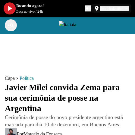
Tocando agora!
Belo Horizonte
Ouça ao vivo
/
24h
Capa
Política
Javier Milei convida Zema para
sua cerimônia de posse na
Argentina
Cerimônia de posse do novo presidente argentino está
marcada para dia 10 de dezembro, em Buenos Aires
Por
Marcelo da Fonseca