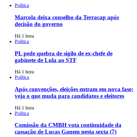
Política
Marcola deixa conselho da Terracap após
decisão do governo
Há 1 hora
Política
PL pede quebra de sigilo de ex-chefe de
gabinete de Lula ao STF
Há 1 hora
Política
Após convenções, eleições entram em nova fase;
veja o que muda para candidatos e eleitores
Há 1 hora
Política
Comissão da CMBH vota continuidade da
cassação de Lucas Ganem nesta sexta (7)