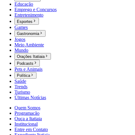
Educação
Emprego e Concursos
Entretenimento
Esportes
Games
Gastronomia
Jogos
Meio Ambiente
Mundo
Orações Itatiaia
Podcasts
Pets e Animais
Política
Saúde
Trends
Turismo
Últimas Notícias
Quem Somos
Programação
Ouça a Itatiaia
Institucional
Entre em Contato
Expediente Itatiaia