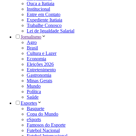
Ouça a Itatiaia
Institucional
Entre em Contato
Expediente Itatiaia
Trabalhe Conosco
Lei de Igualdade Salarial
Jornalismo
Agro
Brasil
Cultura e Lazer
Economia
Eleições 2026
Entretenimento
Gastronomia
Minas Gerais
Mundo
Política
Saúde
Esportes
Basquete
Copa do Mundo
eSports
Famosos do Esporte
Futebol Nacional
Futebol Internacional