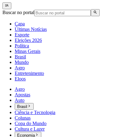
Buscar no portal
Capa
Últimas Notícias
Esporte
Eleições 2026
Política
Minas Gerais
Brasil
Mundo
Agro
Entretenimento
Eloos
Agro
Apostas
Auto
Brasil
Ciência e Tecnologia
Colunas
Copa do Mundo
Cultura e Lazer
Economia