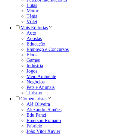
Lutas
Motor
Tênis
Vôlei
Mais Editorias
Auto
Apostas
Educação
Emprego e Concursos
Eloos
Games
Indústria
Jogos
Meio Ambiente
Negócios
Pets e Animais
Turismo
Comentaristas
Alê Oliveira
Alexandre Simões
Edu Panzi
Emerson Romano
Fabrício
João Vitor Xavier