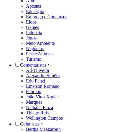
Auto
Apostas
Educação
Emprego e Concursos
Eloos
Games
Indústria
Jogos
Meio Ambiente
Negócios
Pets e Animais
Turismo
Comentaristas
Alê Oliveira
Alexandre Simões
Edu Panzi
Emerson Romano
Fabrício
João Vitor Xavier
Marques
Nathália Fiuza
Thiago Reis
Wellington Campos
Colunistas
Bertha Maakaroun