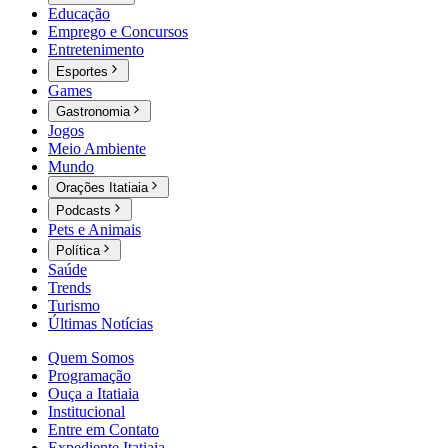
Educação
Emprego e Concursos
Entretenimento
Esportes
Games
Gastronomia
Jogos
Meio Ambiente
Mundo
Orações Itatiaia
Podcasts
Pets e Animais
Política
Saúde
Trends
Turismo
Últimas Notícias
Quem Somos
Programação
Ouça a Itatiaia
Institucional
Entre em Contato
Expediente Itatiaia