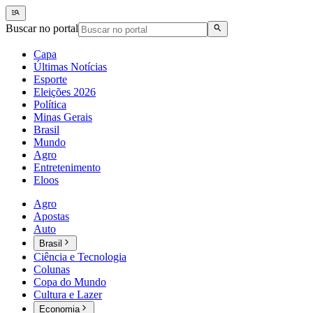
Buscar no portal
Capa
Últimas Notícias
Esporte
Eleições 2026
Política
Minas Gerais
Brasil
Mundo
Agro
Entretenimento
Eloos
Agro
Apostas
Auto
Brasil
Ciência e Tecnologia
Colunas
Copa do Mundo
Cultura e Lazer
Economia