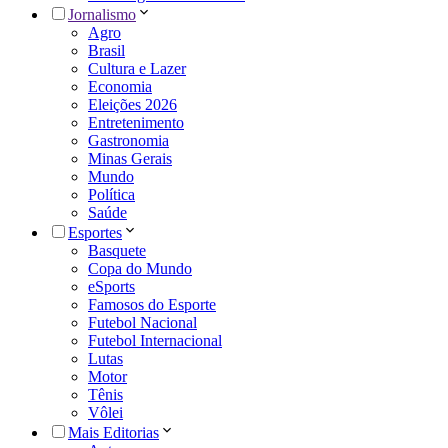
Jornalismo
Agro
Brasil
Cultura e Lazer
Economia
Eleições 2026
Entretenimento
Gastronomia
Minas Gerais
Mundo
Política
Saúde
Esportes
Basquete
Copa do Mundo
eSports
Famosos do Esporte
Futebol Nacional
Futebol Internacional
Lutas
Motor
Tênis
Vôlei
Mais Editorias