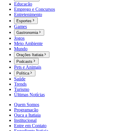
Educação
Emprego e Concursos
Entretenimento
Esportes
Games
Gastronomia
Jogos
Meio Ambiente
Mundo
Orações Itatiaia
Podcasts
Pets e Animais
Política
Saúde
Trends
Turismo
Últimas Notícias
Quem Somos
Programação
Ouça a Itatiaia
Institucional
Entre em Contato
Expediente Itatiaia