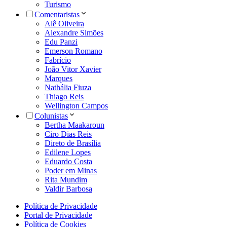
Turismo
Comentaristas
Alê Oliveira
Alexandre Simões
Edu Panzi
Emerson Romano
Fabrício
João Vitor Xavier
Marques
Nathália Fiuza
Thiago Reis
Wellington Campos
Colunistas
Bertha Maakaroun
Ciro Dias Reis
Direto de Brasília
Edilene Lopes
Eduardo Costa
Poder em Minas
Rita Mundim
Valdir Barbosa
Política de Privacidade
Portal de Privacidade
Política de Cookies