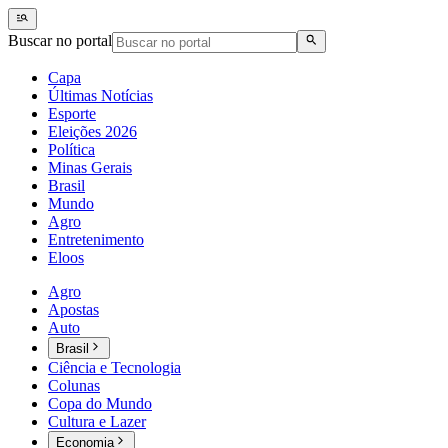
Buscar no portal
Capa
Últimas Notícias
Esporte
Eleições 2026
Política
Minas Gerais
Brasil
Mundo
Agro
Entretenimento
Eloos
Agro
Apostas
Auto
Brasil
Ciência e Tecnologia
Colunas
Copa do Mundo
Cultura e Lazer
Economia